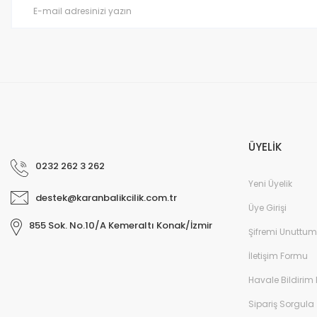
Ürün fiyatı diğer sitelerden daha pahalı.
Bu ürüne benzer farklı alternatifler olmalı.
ÜYELİK
0232 262 3 262
Yeni Üyelik
destek@karanbalikcilik.com.tr
Üye Girişi
855 Sok. No.10/A Kemeraltı Konak/İzmir
Şifremi Unuttum
İletişim Formu
Havale Bildirim
Sipariş Sorgula