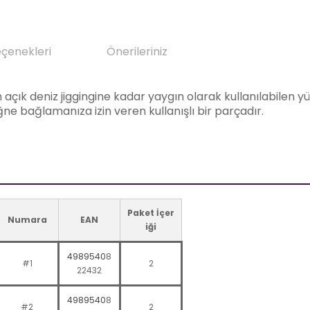
eçenekleri
Önerileriniz
en açık deniz jiggingine kadar yaygın olarak kullanılabilen
iğne bağlamanıza izin veren kullanışlı bir parçadır.
Paket İçer
Numara
EAN
iği
4989540
8
#1
2
22432
4989540
8
#2
2