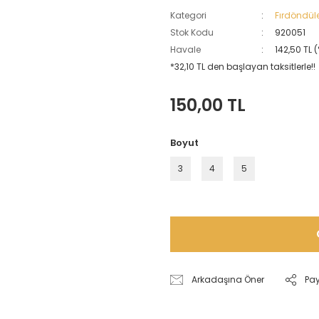
Kategori
Fırdöndül
Stok Kodu
920051
Havale
142,50 TL 
*32,10 TL den başlayan taksitlerle!!
150,00 TL
Boyut
3
4
5
Arkadaşına Öner
Pa