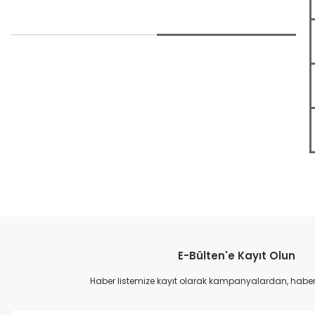
Bu ürünün fiyat bilgisi, resim, ürün açıklamalarında ve diğer konular
Görüş ve önerileriniz için teşekkür ederiz.
E-Bülten'e Kayıt Olun
Ürün resmi kalitesiz, bozuk veya görüntülenemiyor.
Ürün açıklamasında eksik bilgiler bulunuyor.
Haber listemize kayıt olarak kampanyalardan, haberda
Ürün bilgilerinde hatalar bulunuyor.