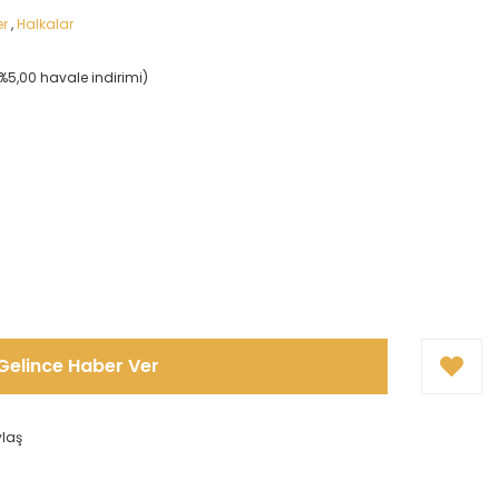
er
,
Halkalar
(%5,00 havale indirimi)
Gelince Haber Ver
ylaş