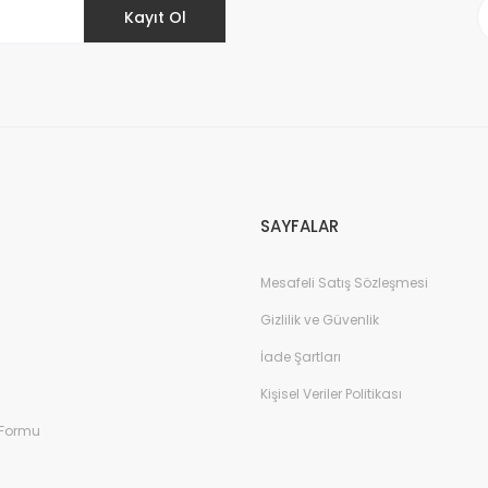
Kayıt Ol
Gönder
SAYFALAR
Mesafeli Satış Sözleşmesi
Gizlilik ve Güvenlik
İade Şartları
Kişisel Veriler Politikası
 Formu