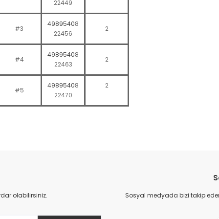
22449
4989540
8
#3
2
22456
4989540
8
#4
2
22463
4989540
8
2
#5
22470
da yetersiz gördüğünüz noktaları öneri formunu kullanarak tarafımıza il
Bu ürüne ilk yorumu siz yapın!
S
Yorum Yaz
r olabilirsiniz.
Sosyal medyada bizi takip eder