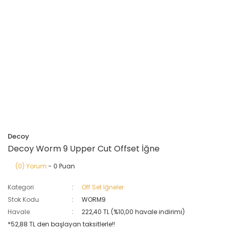
Decoy
Decoy Worm 9 Upper Cut Offset İğne
(0) Yorum
- 0 Puan
Kategori
Off Set İğneler
Stok Kodu
WORM9
Havale
222,40 TL (%10,00 havale indirimi)
*52,88 TL den başlayan taksitlerle!!