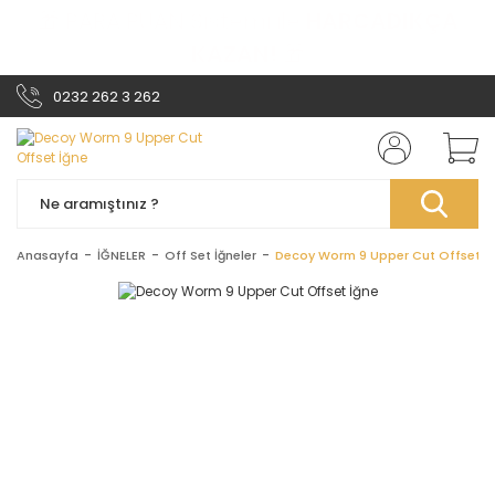
🎁 PARA PUAN Sistemi ile
HARCADIKÇA
KAZAN!
🎁
0232 262 3 262
Anasayfa
İĞNELER
Off Set İğneler
Decoy Worm 9 Upper Cut Offset İ