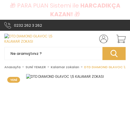
🎁 PARA PUAN Sistemi ile
HARCADIKÇA
KAZAN!
🎁
0232 262 3 262
Anasayfa
SUNİ YEMLER
Kalamar zokaları
DTD DIAMOND GLAVOC 1,5 
YENİ