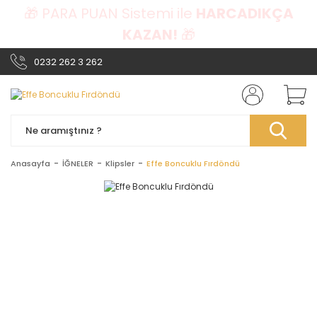
🎁 PARA PUAN Sistemi ile
HARCADIKÇA
KAZAN!
🎁
0232 262 3 262
Anasayfa
İĞNELER
Klipsler
Effe Boncuklu Fırdöndü