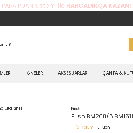
 PARA PUAN Sistemi ile
HARCADIKÇA KAZAN!
EMLER
İĞNELER
AKSESUARLAR
ÇANTA & KUT
Fiiish
Fiiish BM200/6 BM161
(0) Yorum
- 0 Puan