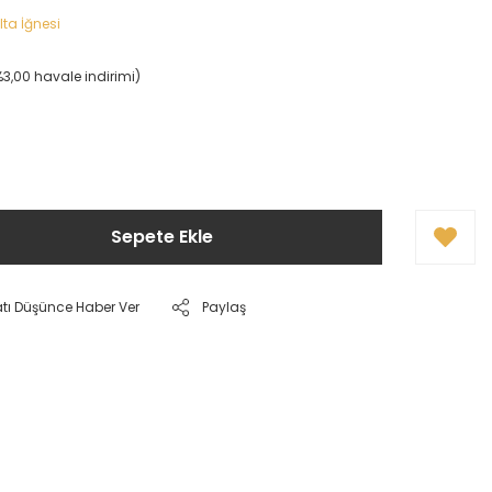
lta İğnesi
(%3,00 havale indirimi)
Sepete Ekle
atı Düşünce Haber Ver
Paylaş