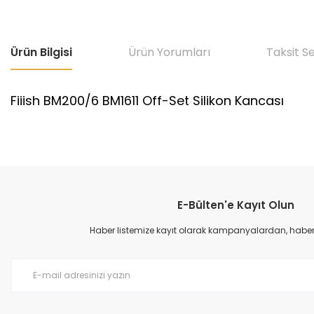
Ürün Bilgisi
Ürün Yorumları
Taksit S
Fiiish BM200/6 BM1611 Off-Set Silikon Kancası
Bu ürünün fiyat bilgisi, resim, ürün açıklamalarında ve diğer konular
Görüş ve önerileriniz için teşekkür ederiz.
E-Bülten'e Kayıt Olun
Ürün resmi kalitesiz, bozuk veya görüntülenemiyor.
Ürün açıklamasında eksik bilgiler bulunuyor.
Haber listemize kayıt olarak kampanyalardan, haberda
Ürün bilgilerinde hatalar bulunuyor.
Ürün fiyatı diğer sitelerden daha pahalı.
Bu ürüne benzer farklı alternatifler olmalı.