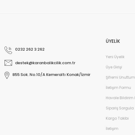
ÜYELİK
0232 262 3 262
Yeni Üyelik
destek@karanbalikcilik.com.tr
Üye Girişi
855 Sok. No.10/A Kemeraltı Konak/İzmir
Şifremi Unuttum
İletişim Formu
Havale Bildirim
Sipariş Sorgula
Kargo Takibi
İletişim