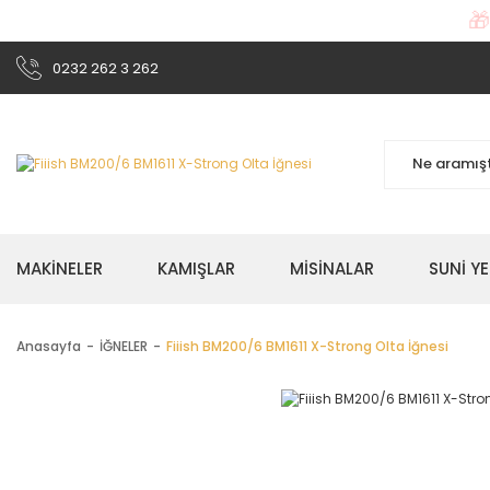

0232 262 3 262
MAKİNELER
KAMIŞLAR
MİSİNALAR
SUNİ Y
Anasayfa
İĞNELER
Fiiish BM200/6 BM1611 X-Strong Olta İğnesi