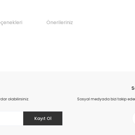
eçenekleri
Önerileriniz
da yetersiz gördüğünüz noktaları öneri formunu kullanarak tarafımıza il
Bu ürüne ilk yorumu siz yapın!
S
Yorum Yaz
r olabilirsiniz.
Sosyal medyada bizi takip eder
Kayıt Ol