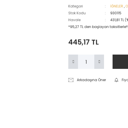
Kategori
İĞNELER
,
O
Stok Kodu
930115
Havale
431,81 TL 
*95,27 TL den başlayan taksitlerle!!
445,17 TL
Arkadaşına Öner
Fiy