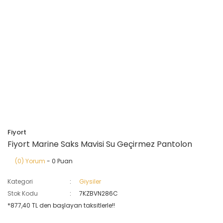
Fiyort
Fiyort Marine Saks Mavisi Su Geçirmez Pantolon
(0) Yorum
- 0 Puan
Kategori
Giysiler
Stok Kodu
7KZBVN286C
*877,40 TL den başlayan taksitlerle!!