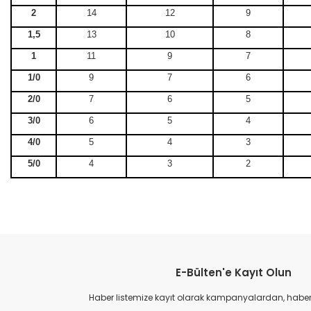
2
14
12
9
1,5
13
10
8
1
11
9
7
1/0
9
7
6
2/0
7
6
5
3/0
6
5
4
4/0
5
4
3
5/0
4
3
2
Bu ürünün fiyat bilgisi, resim, ürün açıklamalarında ve diğer konular
Görüş ve önerileriniz için teşekkür ederiz.
E-Bülten'e Kayıt Olun
Ürün resmi kalitesiz, bozuk veya görüntülenemiyor.
Ürün açıklamasında eksik bilgiler bulunuyor.
Haber listemize kayıt olarak kampanyalardan, haberda