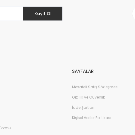
Kayıt Ol
Gönder
SAYFALAR
Mesafeli Satış Sözleşmesi
Gizlilik ve Güvenlik
İade Şartları
Kişisel Veriler Politikası
 Formu