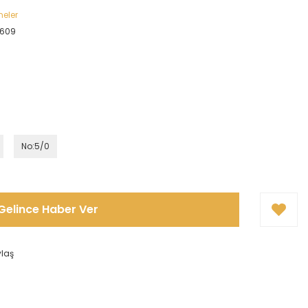
neler
3609
No:5/0
Gelince Haber Ver
ylaş