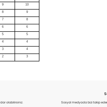
9
10
8
9
7
8
6
6
5
5
4
4
3
4
2
3
da yetersiz gördüğünüz noktaları öneri formunu kullanarak tarafımıza il
Bu ürüne ilk yorumu siz yapın!
S
Yorum Yaz
r olabilirsiniz.
Sosyal medyada bizi takip eder