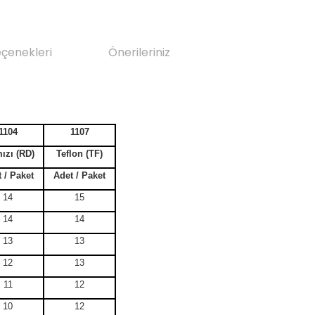
eçenekleri
Önerileriniz
1104
1107
ızı (RD)
Teflon (TF)
 / Paket
Adet / Paket
14
15
14
14
13
13
12
13
11
12
10
12