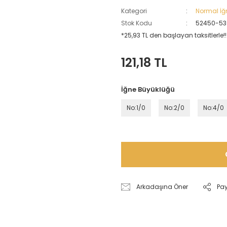
Kategori
Normal İğ
Stok Kodu
52450-5
*25,93 TL den başlayan taksitlerle!!
121,18 TL
İğne Büyüklüğü
No:1/0
No:2/0
No:4/0
Arkadaşına Öner
Pa