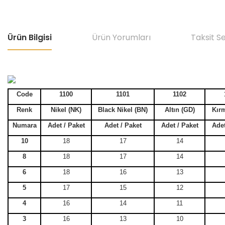
Ürün Bilgisi
Ürün Yorumları
Taksit S
Code
1100
1101
1102
Renk
Nikel (NK)
Black Nikel (BN)
Altın (GD)
Kırm
Numara
Adet / Paket
Adet / Paket
Adet / Paket
Adet
10
18
17
14
8
18
17
14
6
18
16
13
5
17
15
12
4
16
14
11
3
16
13
10