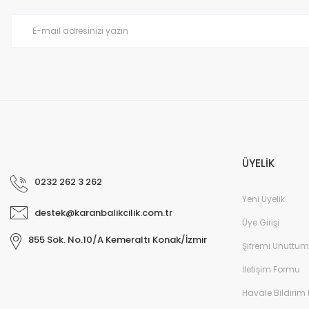
Ürün bilgilerinde hatalar bulunuyor.
Ürün fiyatı diğer sitelerden daha pahalı.
Bu ürüne benzer farklı alternatifler olmalı.
ÜYELİK
0232 262 3 262
Yeni Üyelik
destek@karanbalikcilik.com.tr
Üye Girişi
855 Sok. No.10/A Kemeraltı Konak/İzmir
Şifremi Unuttum
İletişim Formu
Havale Bildirim