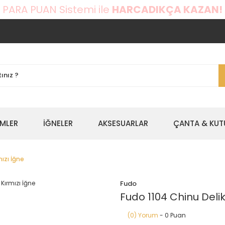
 PARA PUAN Sistemi ile
HARCADIKÇA KAZAN!
EMLER
İĞNELER
AKSESUARLAR
ÇANTA & KUT
mızı İğne
Fudo
Fudo 1104 Chinu Delikl
(0) Yorum
- 0 Puan