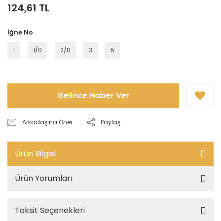
124,61 TL
İğne No
1
1/0
2/0
3
5
Gelince Haber Ver
Arkadaşına Öner
Paylaş
Ürün Bilgisi
Ürün Yorumları
Taksit Seçenekleri