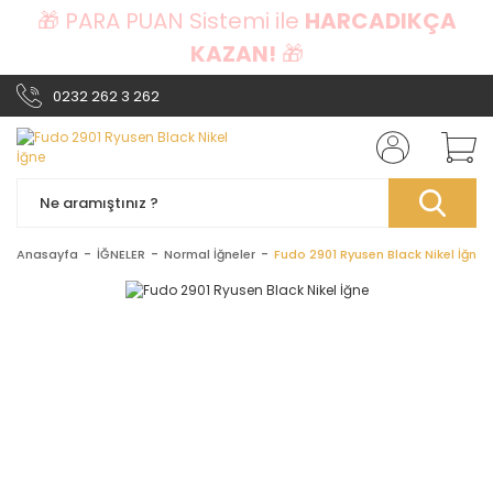
🎁 PARA PUAN Sistemi ile
HARCADIKÇA
KAZAN!
🎁
0232 262 3 262
Anasayfa
İĞNELER
Normal İğneler
Fudo 2901 Ryusen Black Nikel İğne