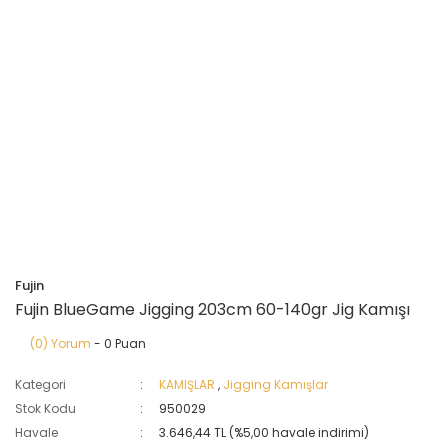
Fujin
Fujin BlueGame Jigging 203cm 60-140gr Jig Kamışı
(0) Yorum
- 0 Puan
Kategori
KAMIŞLAR
,
Jigging Kamışlar
Stok Kodu
950029
Havale
3.646,44 TL (%5,00 havale indirimi)