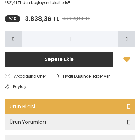
*821,41 TL den başlayan taksitlerle!!
3.838,36 TL
4.264,84 TL
%10
Sepete Ekle
Arkadaşına Öner
Fiyatı Düşünce Haber Ver
Paylaş
Ürün Bilgisi
Ürün Yorumları