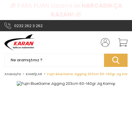
🎁 PARA PUAN Sistemi ile
HARCADIKÇA
KAZAN!
🎁
0232 262 3 262
Anasayfa
KAMIŞLAR
Fujin BlueGame Jigging 203cm 60-140gr Jig Kamış