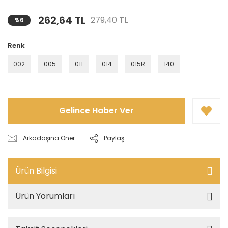
262,64 TL
279,40 TL
%6
Renk
002
005
011
014
015R
140
Gelince Haber Ver
Arkadaşına Öner
Paylaş
Ürün Bilgisi
Ürün Yorumları