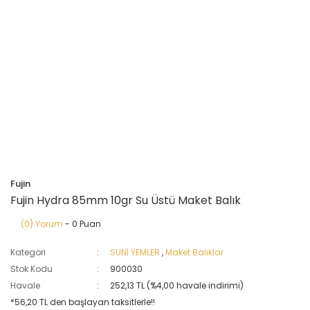
Fujin
Fujin Hydra 85mm 10gr Su Üstü Maket Balık
(0) Yorum
- 0 Puan
Kategori
SUNİ YEMLER
,
Maket Balıklar
Stok Kodu
900030
Havale
252,13 TL (%4,00 havale indirimi)
*56,20 TL den başlayan taksitlerle!!