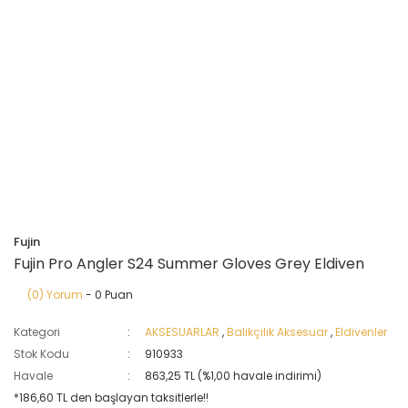
Fujin
Fujin Pro Angler S24 Summer Gloves Grey Eldiven
(0) Yorum
- 0 Puan
Kategori
AKSESUARLAR
,
Balıkçılık Aksesuar
,
Eldivenler
Stok Kodu
910933
Havale
863,25 TL (%1,00 havale indirimi)
*186,60 TL den başlayan taksitlerle!!