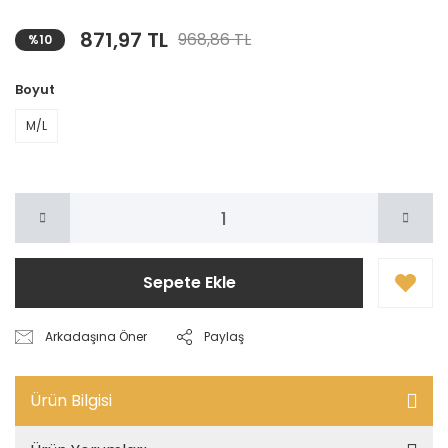
871,97 TL
968,86 TL
%10
Boyut
M/L
Sepete Ekle
Arkadaşına Öner
Paylaş
Ürün Bilgisi