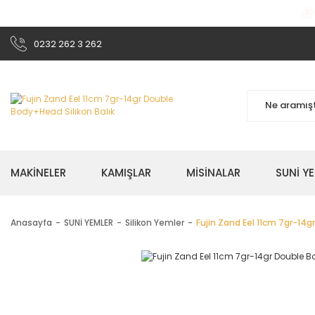

0232 262 3 262
MAKİNELER
KAMIŞLAR
MİSİNALAR
SUNİ Y
Anasayfa
SUNİ YEMLER
Silikon Yemler
Fujin Zand Eel 11cm 7gr-14g