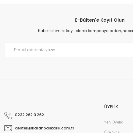
Bu ürünün fiyat bilgisi, resim, ürün açıklamalarında ve diğer konular
Görüş ve önerileriniz için teşekkür ederiz.
E-Bülten'e Kayıt Olun
Ürün resmi kalitesiz, bozuk veya görüntülenemiyor.
Ürün açıklamasında eksik bilgiler bulunuyor.
Haber listemize kayıt olarak kampanyalardan, haberda
Ürün bilgilerinde hatalar bulunuyor.
Ürün fiyatı diğer sitelerden daha pahalı.
Bu ürüne benzer farklı alternatifler olmalı.
ÜYELİK
0232 262 3 262
Yeni Üyelik
destek@karanbalikcilik.com.tr
Üye Girişi