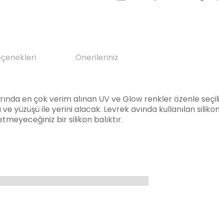
eçenekleri
Önerileriniz
rında en çok verim alınan UV ve Glow renkler özenle seç
 ve yüzüşü ile yerini alacak.
Levrek avında kullanılan siliko
k etmeyeceğiniz bir
silikon balıktır
.