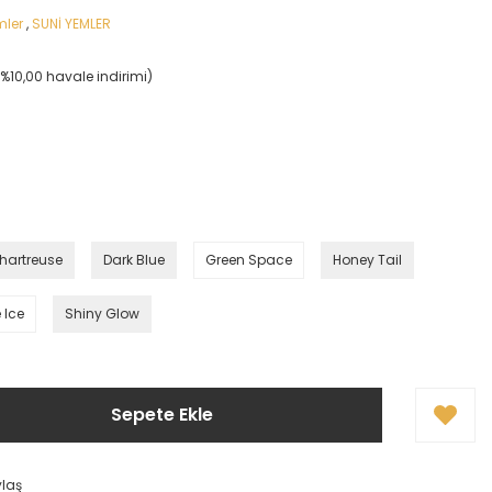
mler
,
SUNİ YEMLER
(%10,00 havale indirimi)
!
hartreuse
Dark Blue
Green Space
Honey Tail
 Ice
Shiny Glow
Sepete Ekle
ylaş