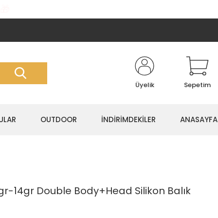
🎁
Üyelik
Sepetim
ULAR
OUTDOOR
İNDİRİMDEKİLER
ANASAYFA
7gr-14gr Double Body+Head Silikon Balık