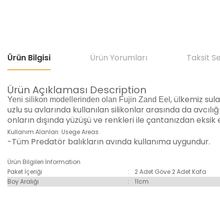
Ürün Bilgisi
Ürün Yorumları
Taksit S
Ürün Açıklaması
Description
,
ülkemiz sula
Yeni silikon modellerinden olan Fujin Zand Eel
uzlu su avlarında kullanılan silikonlar
arasında da avcılığı
onların dışında yüzüşü ve renkleri ile çantanızdan eksi
Kullanım Alanları
Usege Areas
-Tüm Predatör
balıkların avında kullanıma uygundur.
Ürün Bilgileri
İnformation
Paket İçeriği
:
2 Adet Göve 2 Adet Kafa
Boy Aralığı
:
11cm