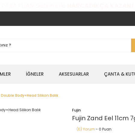
 PARA PUAN Sistemi ile
HARCADIKÇA KAZAN!
EMLER
İĞNELER
AKSESUARLAR
ÇANTA & KUT
r Double Body+Head Silikon Balık
Fujin
Fujin Zand Eel 11cm 
(0) Yorum
- 0 Puan