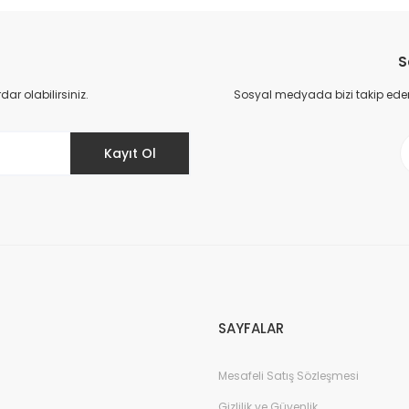
da yetersiz gördüğünüz noktaları öneri formunu kullanarak tarafımıza il
Bu ürüne ilk yorumu siz yapın!
S
Yorum Yaz
r olabilirsiniz.
Sosyal medyada bizi takip eder
Kayıt Ol
Gönder
SAYFALAR
Mesafeli Satış Sözleşmesi
Gizlilik ve Güvenlik