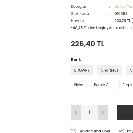
Kategori
Silikon Ye
Stok Kodu
910698
Havale
203,76 TL 
*48,45 TL den başlayan taksitlerle!
226,40 TL
Renk
BROWNY
Chartreus
C
Pinky
Purple Glit
Purple
Arkadaşına Öner
Pa