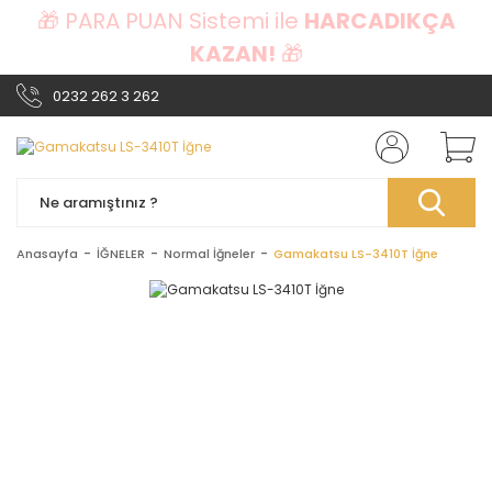
🎁 PARA PUAN Sistemi ile
HARCADIKÇA
KAZAN!
🎁
0232 262 3 262
Anasayfa
İĞNELER
Normal İğneler
Gamakatsu LS-3410T İğne