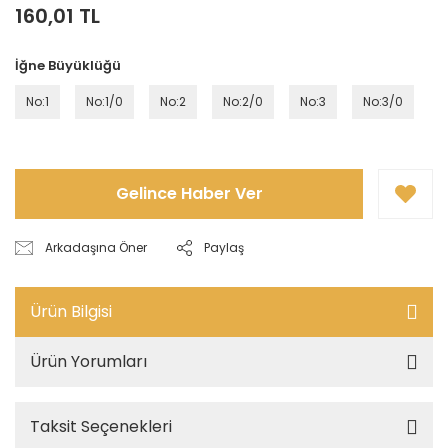
160,01 TL
İğne Büyüklüğü
No:1
No:1/0
No:2
No:2/0
No:3
No:3/0
Gelince Haber Ver
Arkadaşına Öner
Paylaş
Ürün Bilgisi
Ürün Yorumları
Taksit Seçenekleri