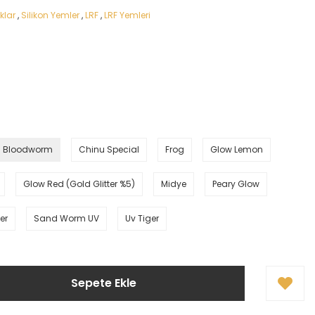
klar
,
Silikon Yemler
,
LRF
,
LRF Yemleri
Bloodworm
Chinu Special
Frog
Glow Lemon
Glow Red (Gold Glitter %5)
Midye
Peary Glow
ter
Sand Worm UV
Uv Tiger
Sepete Ekle