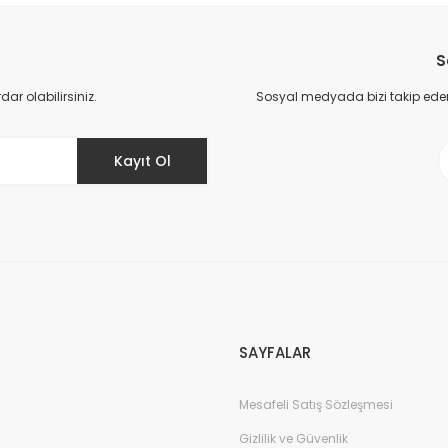
Bu ürüne ilk yorumu siz yapın!
S
Yorum Yaz
r olabilirsiniz.
Sosyal medyada bizi takip eder
Kayıt Ol
Gönder
SAYFALAR
Mesafeli Satış Sözleşmesi
Gizlilik ve Güvenlik