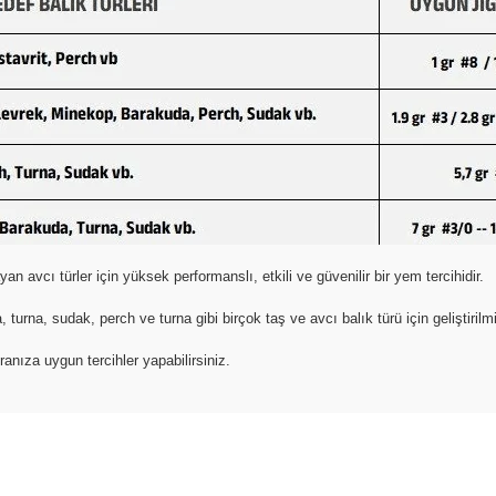
an avcı türler için yüksek performanslı, etkili ve güvenilir bir yem tercihidir.
urna, sudak, perch ve turna gibi birçok taş ve avcı balık türü için geliştirilmiş
anıza uygun tercihler yapabilirsiniz.
da yetersiz gördüğünüz noktaları öneri formunu kullanarak tarafımıza il