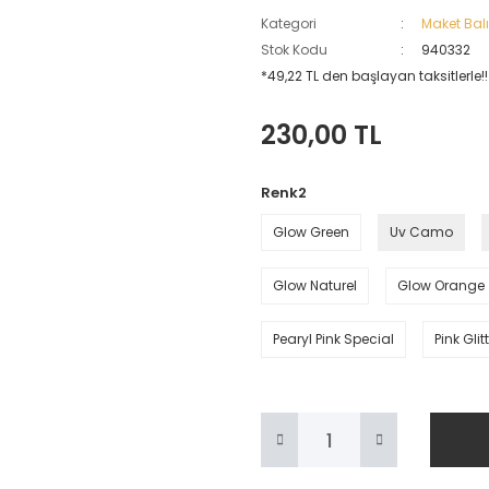
Kategori
Maket Balı
Stok Kodu
940332
*49,22 TL den başlayan taksitlerle!!
230,00 TL
Renk2
Glow Green
Uv Camo
Glow Naturel
Glow Orange
Pearyl Pink Special
Pink Glit