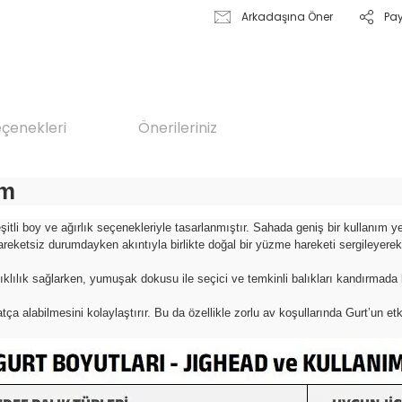
Arkadaşına Öner
Pa
eçenekleri
Önerileriniz
em
, çeşitli boy ve ağırlık seçenekleriyle tasarlanmıştır. Sahada geniş bir kulla
reketsiz durumdayken akıntıyla birlikte doğal bir yüzme hareketi sergileyerek a
ıklılık sağlarken, yumuşak dokusu ile seçici ve temkinli balıkları kandırmada
 alabilmesini kolaylaştırır. Bu da özellikle zorlu av koşullarında Gurt’un etkinl