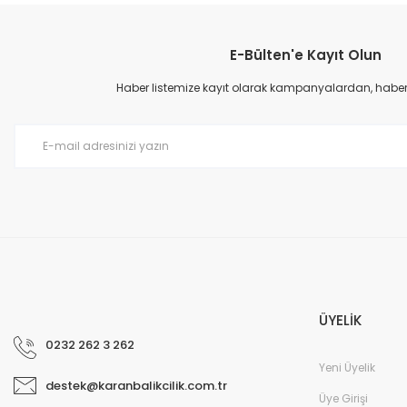
Görüş ve önerileriniz için teşekkür ederiz.
E-Bülten'e Kayıt Olun
Ürün resmi kalitesiz, bozuk veya görüntülenemiyor.
Ürün açıklamasında eksik bilgiler bulunuyor.
Haber listemize kayıt olarak kampanyalardan, haberda
Ürün bilgilerinde hatalar bulunuyor.
Ürün fiyatı diğer sitelerden daha pahalı.
Bu ürüne benzer farklı alternatifler olmalı.
ÜYELİK
0232 262 3 262
Yeni Üyelik
destek@karanbalikcilik.com.tr
Üye Girişi