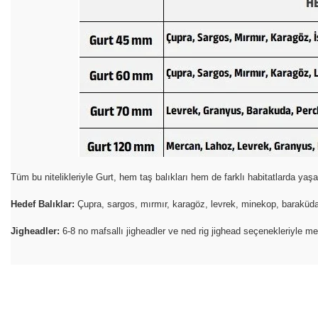
Tüm bu nitelikleriyle Gurt, hem taş balıkları hem de farklı habitatlarda yaşay
Hedef Balıklar:
Çupra, sargos, mırmır, karagöz, levrek, minekop, baraküda, t
Jigheadler:
6-8 no mafsallı jigheadler ve ned rig jighead seçenekleriyle mer
Bu ürünün fiyat bilgisi, resim, ürün açıklamalarında ve diğer konular