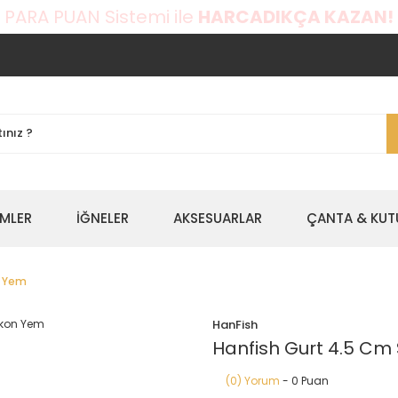
 PARA PUAN Sistemi ile
HARCADIKÇA KAZAN!
EMLER
İĞNELER
AKSESUARLAR
ÇANTA & KUT
n Yem
HanFish
Hanfish Gurt 4.5 Cm 
(0) Yorum
- 0 Puan