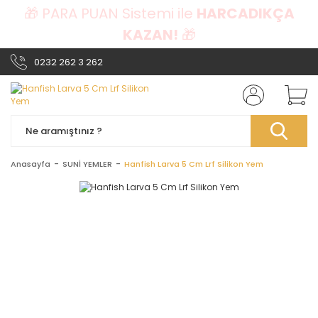
🎁 PARA PUAN Sistemi ile
HARCADIKÇA
KAZAN!
🎁
0232 262 3 262
Anasayfa
SUNİ YEMLER
Hanfish Larva 5 Cm Lrf Silikon Yem