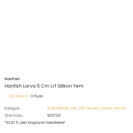
HanFish
Hanfish Larva 5 Cm Lrf Silikon Yem
(0) Yorum
- 0 Puan
Kategori
SUNİ YEMLER
,
LRF
,
LRF Yemleri
,
Silikon Yemler
Stok Kodu
920703
*32,10 TL den başlayan taksitlerle!!