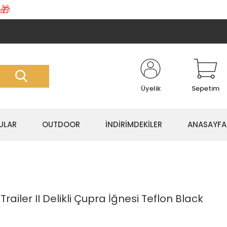
🎁
Üyelik
Sepetim
ULAR
OUTDOOR
İNDİRİMDEKİLER
ANASAYFA
railer II Delikli Çupra İğnesi Teflon Black