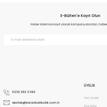
Görüş ve önerileriniz için teşekkür ederiz.
E-Bülten'e Kayıt Olun
Ürün resmi kalitesiz, bozuk veya görüntülenemiyor.
Ürün açıklamasında eksik bilgiler bulunuyor.
Haber listemize kayıt olarak kampanyalardan, haberda
Ürün bilgilerinde hatalar bulunuyor.
Ürün fiyatı diğer sitelerden daha pahalı.
Bu ürüne benzer farklı alternatifler olmalı.
ÜYELİK
0232 262 3 262
Yeni Üyelik
destek@karanbalikcilik.com.tr
Üye Girişi