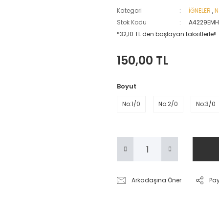
Kategori
İĞNELER
,
N
Stok Kodu
A4229EMH
*32,10 TL den başlayan taksitlerle!!
150,00 TL
Boyut
No:1/0
No:2/0
No:3/0
Arkadaşına Öner
Pa