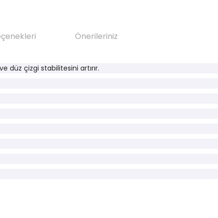
eçenekleri
Önerileriniz
 düz çizgi stabilitesini artırır.
da yetersiz gördüğünüz noktaları öneri formunu kullanarak tarafımıza il