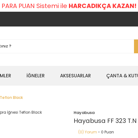
 PARA PUAN Sistemi ile
HARCADIKÇA KAZAN!
EMLER
İĞNELER
AKSESUARLAR
ÇANTA & KUT
 Teflon Black
Hayabusa
Hayabusa FF 323 T.N T
(0) Yorum
- 0 Puan