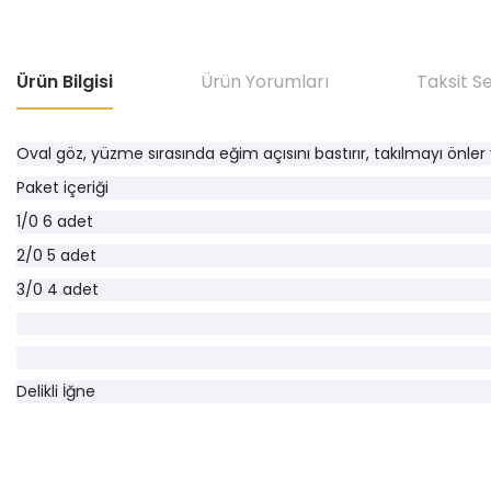
Ürün Bilgisi
Ürün Yorumları
Taksit S
Oval göz, yüzme sırasında eğim açısını bastırır, takılmayı önler ve
Paket içeriği
1/0 6 adet
2/0 5 adet
3/0 4 adet
Delikli İğne
Bu ürünün fiyat bilgisi, resim, ürün açıklamalarında ve diğer konular