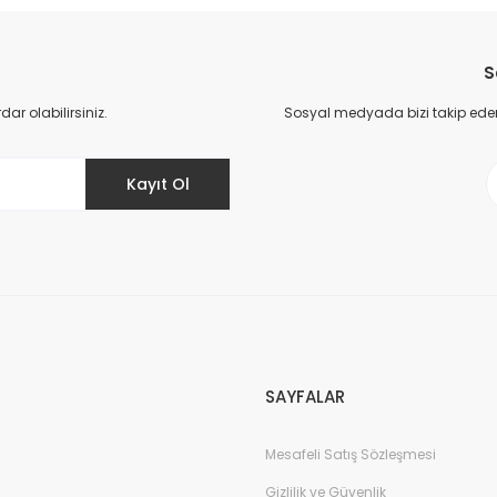
Bu ürüne ilk yorumu siz yapın!
S
Yorum Yaz
r olabilirsiniz.
Sosyal medyada bizi takip eder
Kayıt Ol
Gönder
SAYFALAR
Mesafeli Satış Sözleşmesi
Gizlilik ve Güvenlik