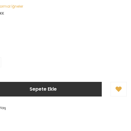
ormal İğneler
KK
Sepete Ekle
ylaş