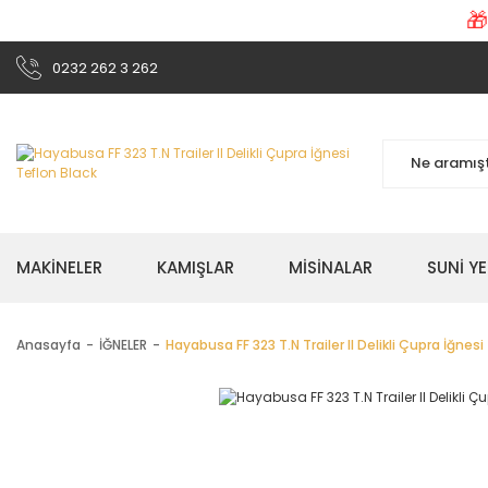

0232 262 3 262
MAKİNELER
KAMIŞLAR
MİSİNALAR
SUNİ Y
Anasayfa
İĞNELER
Hayabusa FF 323 T.N Trailer II Delikli Çupra İğnesi