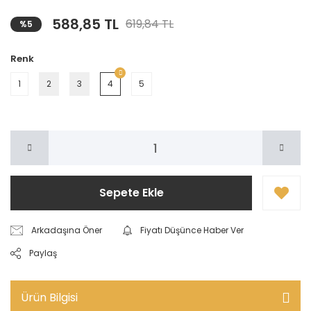
588,85 TL
619,84 TL
%5
Renk
1
2
3
4
5
Sepete Ekle
Arkadaşına Öner
Fiyatı Düşünce Haber Ver
Paylaş
Ürün Bilgisi