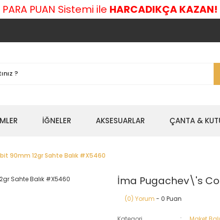
 PARA PUAN Sistemi ile
HARCADIKÇA KAZAN!
EMLER
İĞNELER
AKSESUARLAR
ÇANTA & KUT
bit 90mm 12gr Sahte Balık #X5460
İma Pugachev\'s Cob
(0) Yorum
- 0 Puan
Kategori
Maket Balı