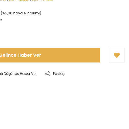
L (%5,00 havale indirimi)
!!
Gelince Haber Ver
atı Düşünce Haber Ver
Paylaş