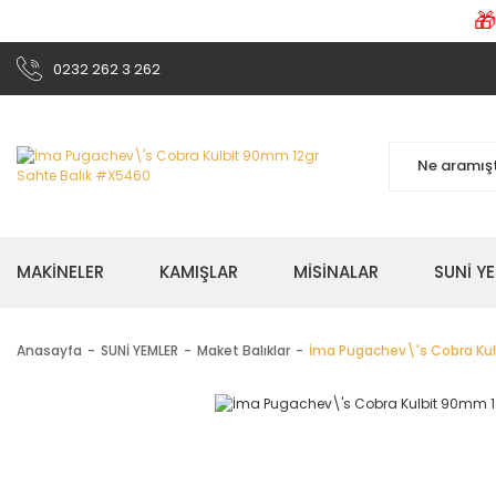

0232 262 3 262
MAKİNELER
KAMIŞLAR
MİSİNALAR
SUNİ Y
Anasayfa
SUNİ YEMLER
Maket Balıklar
İma Pugachev\'s Cobra Kul