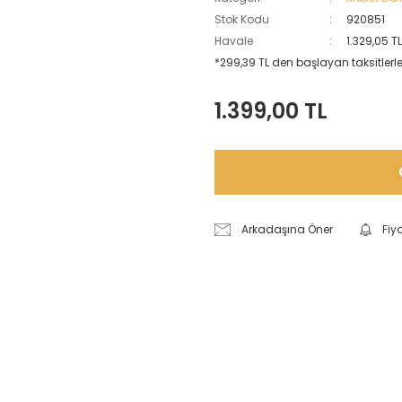
Stok Kodu
920851
Havale
1.329,05 T
*299,39 TL den başlayan taksitlerle
1.399,00 TL
Arkadaşına Öner
Fiy