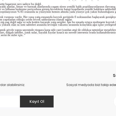
e başarının sırrı sadece bu değil.
, kayalık alanlar, liman ve barınak alanlarında yaşam süren yemlik balık popülasyonlarının davranı
r ve bilhassa beslenme periyoduna girmiş levreklerin hangi koşullarda yemlik balıklara saldırdıklar
ık popülasyonun % 85 oranında su yüzeyinin hemen altında yada yüzeye çok yakın bulunduğunu gö
uk vurgusu vardır. Her yana yatış esnasında kuyruk gerisinde 0 noktasından başlayarak genişleyen 
m yapmadan olduğu yerde levrek saldırılarına olanak sağlar.
zig-zag değil sağa ve sola keskin kayarak yatış sergiler. İşte bu esnada ortaya muhteşem kuyruk f
üksek olan su üstü sahteleri arasında levreğin vakumu sırasında kolaylıkla ağız içine yerleşerek 
k gövde yapısı sayesinde rüzgara karşı side cast (yandan atış) ile oldukça tatminkar mesafeler
dalgalı sahiller, yatık sular, kayalık kıyılar kısaca siz nerede isterseniz orada kullanabilirsiniz
isi ile sizler için. "
da yetersiz gördüğünüz noktaları öneri formunu kullanarak tarafımıza il
Bu ürüne ilk yorumu siz yapın!
S
Yorum Yaz
r olabilirsiniz.
Sosyal medyada bizi takip eder
Kayıt Ol