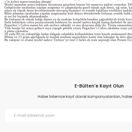
v’in kobra manevrasından almıştır.
Model sarımdan sonra bekleme durumuna geçerken benzer bir manevra tepkisi vermekte. Elbett
Geliştiriciler tarafından yapılan araştırma ve çalışmalarda genel olarak açık deniz, sığ sular
mlere ek olarak deniz levreklerininde davranış biçimleri ve yemlik balıklara verdikleri tepkile
Bilim adamları tarafından yapılan araştırmalar bize dünya denizlerinde bulunan yemlik bal
et net bir biçimde aktarmaktadır.
Bu frekansa ek olarak balığı dipten ya da uzaktan kolaylıkla kendine çağırabilecek birde kuyr
Suda beklerken cobra pozisyonunda bekleyen bu model sadece küçük kamış darbeleri ile sarı
Pugachev’s Cobra esasen bir sub-surface sahtedir ve ana aksiyonu slide’dır. Yüzüş esnasından 
Tüm bunlar bir araya gelince suya yapışık şekilde yüzen Pugachev’s Cobra ıskalama oranı çok y
n plana çıkmakta.
30 yada 40 cm yüksekliğe kadar dalgada rahatlıkla kullanılabilen ürün küçük mükemmel dinami
90mm ve 12 gram ağırlığında ki modeli medium seçeneklere kadar tüm kamışlar ile dere ağızları, 
Bu rakipsiz ve efsane model sadece Türkiye’ye özel 3 farklı ek renk seçeneği olan Poison Ivy ser
Bu ürünün fiyat bilgisi, resim, ürün açıklamalarında ve diğer konular
Görüş ve önerileriniz için teşekkür ederiz.
E-Bülten'e Kayıt Olun
Ürün resmi kalitesiz, bozuk veya görüntülenemiyor.
Ürün açıklamasında eksik bilgiler bulunuyor.
Haber listemize kayıt olarak kampanyalardan, haberda
Ürün bilgilerinde hatalar bulunuyor.
Ürün fiyatı diğer sitelerden daha pahalı.
Bu ürüne benzer farklı alternatifler olmalı.