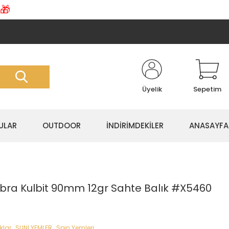
🎁
Üyelik
Sepetim
ULAR
OUTDOOR
İNDİRİMDEKİLER
ANASAYFA
ra Kulbit 90mm 12gr Sahte Balık #X5460
klar
,
SUNİ YEMLER
,
Spin Yemleri