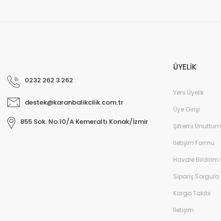
ÜYELİK
0232 262 3 262
Yeni Üyelik
destek@karanbalikcilik.com.tr
Üye Girişi
855 Sok. No.10/A Kemeraltı Konak/İzmir
Şifremi Unuttum
İletişim Formu
Havale Bildirim
Sipariş Sorgula
Kargo Takibi
İletişim