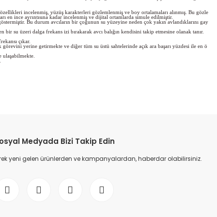
ş özellikleri incelenmiş, yüzüş karakterleri gözlemlenmiş ve boy ortalamaları alınmış. Bu gözle
ı en ince ayrıntısına kadar incelenmiş ve dijital ortamlarda simule edilmiştir.
stermiştir. Bu durum avcıların bir çoğunun su yüzeyine neden çok yakın avlandıklarını gay
bir su üzeri dalga frekans izi bırakarak avcı balığın kendisini takip etmesine olanak tanır.
rekansı çıkar.
görevini yerine getirmekte ve diğer tüm su üstü sahtelerinde açık ara başarı yüzdesi ile en ö
e ulaşabilmekte.
.
etebilirsiniz.
osyal Medyada Bizi Takip Edin
ek yeni gelen ürünlerden ve kampanyalardan, haberdar olabilirsiniz.