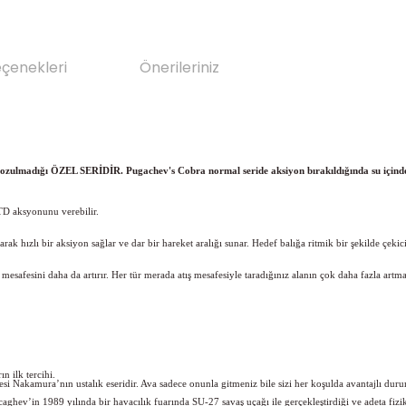
eçenekleri
Önerileriniz
 bozulmadığı ÖZEL SERİDİR. Pugachev's Cobra normal seride aksiyon bırakıldığında su içinde 
TD aksyonunu verebilir.
ızlı bir aksiyon sağlar ve dar bir hareket aralığı sunar. Hedef balığa ritmik bir şekilde çekici
ş mesafesini daha da artırır. Her tür merada atış mesafesiyle taradığınız alanın çok daha fazla artma
n ilk tercihi.
esi Nakamura’nın ustalık eseridir. Ava sadece onunla gitmeniz bile sizi her koşulda avantajlı duru
aghev’in 1989 yılında bir havacılık fuarında SU-27 savaş uçağı ile gerçekleştirdiği ve adeta fiz