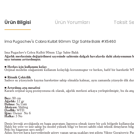
Ürün Bilgisi
Ürün Yorumları
Taksit S
İma Pugachev's Cobra Kulbit 90mm 12gr Sahte Balık #X5460
Ima Pugachev's Cobra Kulbit 90mm 12gr Sahte Balık
Ağırlık merkezinin değiştirilmesi sayesinde sahtenin dalgalı havalarda dahi aksiyonunun
uya tutumu arttırılmıştır.
■ Herkes için kullanımı kolay
Orijinal modelin olağanüstü kullanım kolaylığı korunmuştur ve herkes, hafif bir hareketle W
■ Ritmik Çekicilik
Sadece su yüzeyinde kayma hareketine sahip olmakla kalmaz, aynı zamanda yüzeyde dik durarak h
■ Artırılmış atış mesafesi
Kararlı orijinal uçuş pozisyonuna ek olarak, ağırlık merkezi arkaya yerleştirilmiştir, bu da atı
Boy:
90 cm
Ağırlık:
12 gr
Dalma:
Su Üstü
Aksiyon:
Sliding
Özellik:
WTD
İğne:
Owner No 6
Halka:
3 No
Deniz levreği avcılığında en başta anavatanı Japonya olmak üzere bir çok bölgede kullanıcıları
Haklı bir yere ve üne sahip bu model yüksek bilgi ve beceri sahibi olan teknik detayların bilg
Peki bu başarının sırrı nedir?
Adını Sovyet hava kuvvetlerinde görev yapan savaş uçakları test pilotu Viktor Gorgiyevic Puc