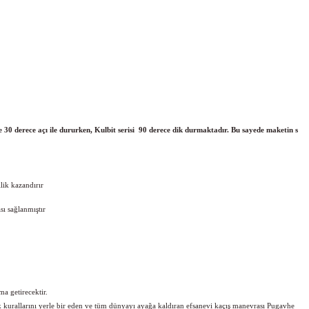
30 derece açı ile dururken, Kulbit serisi 90 derece dik durmaktadır. Bu sayede maketin s
lik kazandırır
sı sağlanmıştır
ma getirecektir.
ik kurallarını yerle bir eden ve tüm dünyayı ayağa kaldıran efsanevi kaçış manevrası Pugavhe