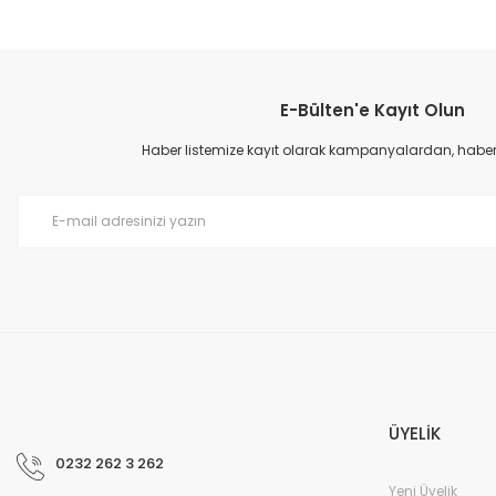
Bu ürünün fiyat bilgisi, resim, ürün açıklamalarında ve diğer konular
Görüş ve önerileriniz için teşekkür ederiz.
E-Bülten'e Kayıt Olun
Ürün resmi kalitesiz, bozuk veya görüntülenemiyor.
Ürün açıklamasında eksik bilgiler bulunuyor.
Haber listemize kayıt olarak kampanyalardan, haberda
Ürün bilgilerinde hatalar bulunuyor.
Ürün fiyatı diğer sitelerden daha pahalı.
Bu ürüne benzer farklı alternatifler olmalı.
ÜYELİK
0232 262 3 262
Yeni Üyelik