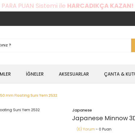
 PARA PUAN Sistemi ile
HARCADIKÇA KAZAN!
EMLER
İĞNELER
AKSESUARLAR
ÇANTA & KUT
150 mm Floating Suni Yem 2532
Japanese
Japanese Minnow 3D 
(0) Yorum
- 0 Puan