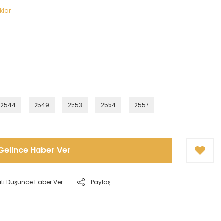
klar
2544
2549
2553
2554
2557
Gelince Haber Ver
atı Düşünce Haber Ver
Paylaş