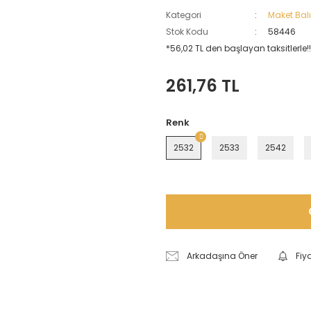
Kategori
Maket Balı
Stok Kodu
58446
*56,02 TL den başlayan taksitlerle!!
261,76 TL
Renk
2532
2533
2542
Arkadaşına Öner
Fiy