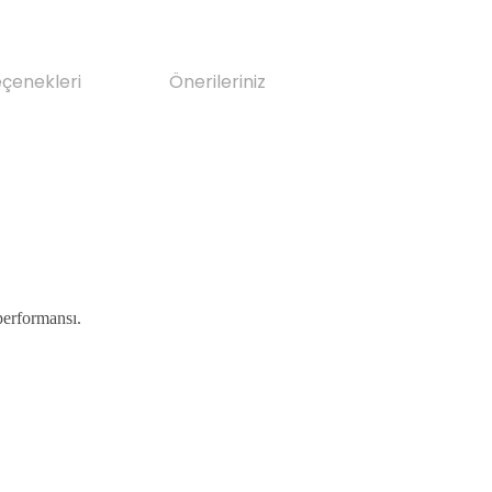
eçenekleri
Önerileriniz
 performansı.