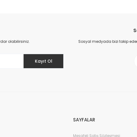
da yetersiz gördüğünüz noktaları öneri formunu kullanarak tarafımıza il
Bu ürüne ilk yorumu siz yapın!
S
Yorum Yaz
r olabilirsiniz.
Sosyal medyada bizi takip eder
Kayıt Ol
Gönder
SAYFALAR
Mesafeli Satış Sözleşmesi