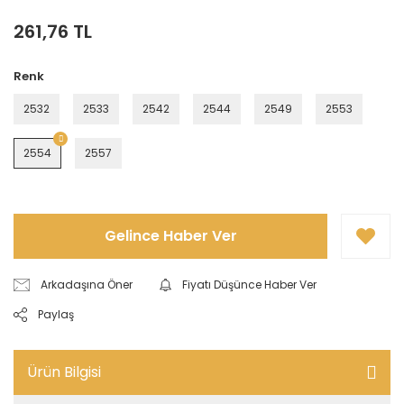
261,76 TL
Renk
2532
2533
2542
2544
2549
2553
2554
2557
Gelince Haber Ver
Arkadaşına Öner
Fiyatı Düşünce Haber Ver
Paylaş
Ürün Bilgisi