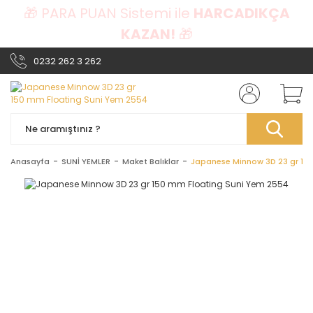
🎁 PARA PUAN Sistemi ile
HARCADIKÇA
KAZAN!
🎁
0232 262 3 262
Anasayfa
SUNİ YEMLER
Maket Balıklar
Japanese Minnow 3D 23 gr 15