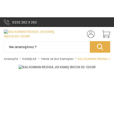
🎁 PARA PUAN Sistemi ile
HARCADIKÇA
KAZAN!
🎁
0232 262 3 262
Anasayfa
KAMIŞLAR
Tekne ve Bot Kamışları
KALI KUNNAN REGGIA JIG