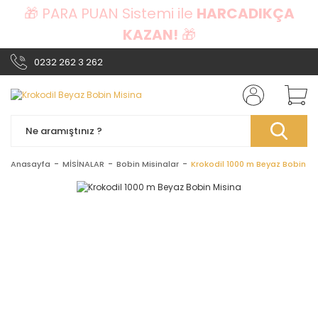
🎁 PARA PUAN Sistemi ile
HARCADIKÇA
KAZAN!
🎁
0232 262 3 262
Anasayfa
MİSİNALAR
Bobin Misinalar
Krokodil 1000 m Beyaz Bobin Mi