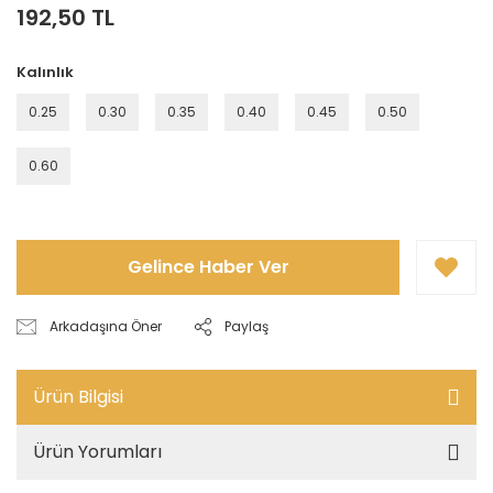
192,50 TL
Kalınlık
0.25
0.30
0.35
0.40
0.45
0.50
0.60
Gelince Haber Ver
Arkadaşına Öner
Paylaş
Ürün Bilgisi
Ürün Yorumları