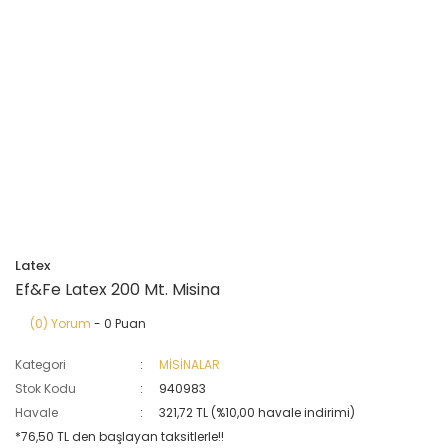
Latex
Ef&Fe Latex 200 Mt. Misina
(0) Yorum
- 0 Puan
Kategori
MİSİNALAR
Stok Kodu
940983
Havale
321,72 TL (%10,00 havale indirimi)
*76,50 TL den başlayan taksitlerle!!