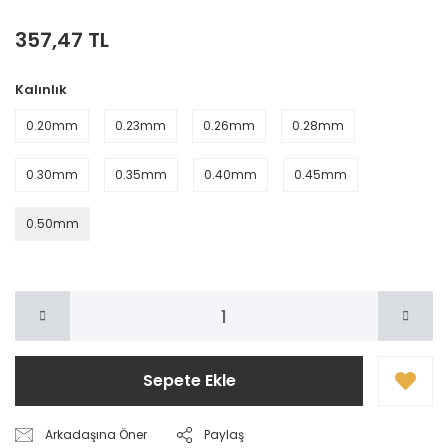
357,47 TL
Kalınlık
0.20mm
0.23mm
0.26mm
0.28mm
0.30mm
0.35mm
0.40mm
0.45mm
0.50mm
Sepete Ekle
Arkadaşına Öner
Paylaş