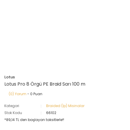
Lotus
Lotus Pro 8 Örgü PE Braid Sarı 100 m
(0) Yorum
- 0 Puan
Kategori
Braided (İp) Misinalar
Stok Kodu
66102
*89,14 TL den başlayan taksitlerle!!