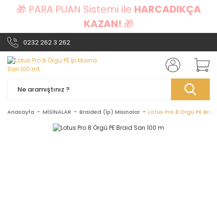
🎁 PARA PUAN Sistemi ile
HARCADIKÇA
KAZAN!
🎁
0232 262 3 262
Anasayfa
MİSİNALAR
Braided (İp) Misinalar
Lotus Pro 8 Örgü PE Braid