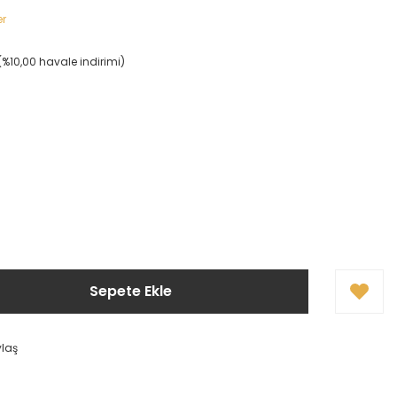
er
(%10,00 havale indirimi)
Sepete Ekle
ylaş