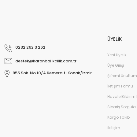
ÜYELİK
0232 262 3 262
Yeni Üyelik
destek@karanbalikcilik.com.tr
Üye Girişi
855 Sok. No.10/A Kemeraltı Konak/İzmir
Şifremi Unuttum
İletişim Formu
Havale Bildirim
Sipariş Sorgula
Kargo Takibi
İletişim