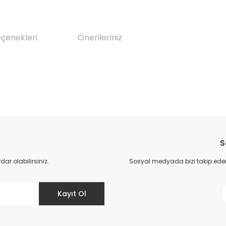
eçenekleri
Önerileriniz
da yetersiz gördüğünüz noktaları öneri formunu kullanarak tarafımıza il
Bu ürüne ilk yorumu siz yapın!
S
Yorum Yaz
r olabilirsiniz.
Sosyal medyada bizi takip eder
Kayıt Ol