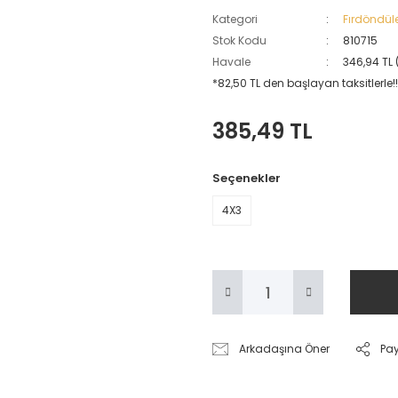
Kategori
Fırdöndül
Stok Kodu
810715
Havale
346,94 TL 
*82,50 TL den başlayan taksitlerle!!
385,49 TL
Seçenekler
4X3
Arkadaşına Öner
Pa