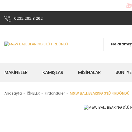

0232 262 3 262
MAKİNELER
KAMIŞLAR
MİSİNALAR
SUNİ Y
Anasayfa
İĞNELER
Fırdöndüler
M&W BALL BEARING 3'LÜ FIRDÖNDÜ