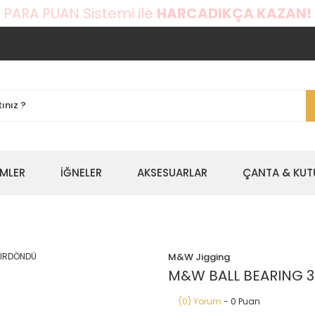
 PARA PUAN Sistemi ile
HARCADIKÇA KAZAN!
EMLER
İĞNELER
AKSESUARLAR
ÇANTA & KUT
M&W Jigging
M&W BALL BEARING 3
(0) Yorum
- 0 Puan