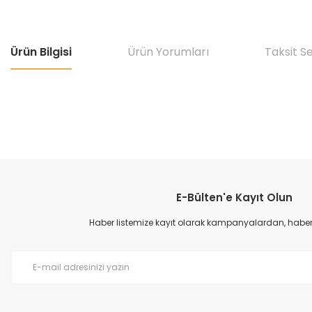
Ürün Bilgisi
Ürün Yorumları
Taksit S
Bu ürünün fiyat bilgisi, resim, ürün açıklamalarında ve diğer konular
Görüş ve önerileriniz için teşekkür ederiz.
E-Bülten'e Kayıt Olun
Ürün resmi kalitesiz, bozuk veya görüntülenemiyor.
Ürün açıklamasında eksik bilgiler bulunuyor.
Haber listemize kayıt olarak kampanyalardan, haberda
Ürün bilgilerinde hatalar bulunuyor.
Ürün fiyatı diğer sitelerden daha pahalı.
Bu ürüne benzer farklı alternatifler olmalı.