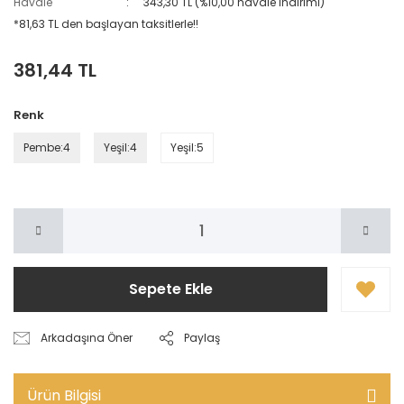
Havale
343,30 TL (%10,00 havale indirimi)
*81,63 TL den başlayan taksitlerle!!
381,44 TL
Renk
Pembe:4
Yeşil:4
Yeşil:5
Sepete Ekle
Arkadaşına Öner
Paylaş
Ürün Bilgisi