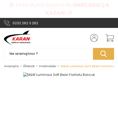
🎁 PARA PUAN Sistemi ile
HARCADIKÇA
KAZAN!
🎁
0232 262 3 262
Anasayfa
İĞNELER
Fırdöndüler
M&W Luminous Soft Bean Fosforlu Bo