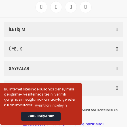
İLETİŞİM
ÜYELİK
SAYFALAR
HESABIM
Bu internet sitesinde kullanıcı deneyimini
geliştirmek ve internet sitesini verimli
çalışmasını sağlamak amacıyla çerezler
kullanılmaktadır.
Ayrıntıları inceleyin
© Tüm Hakları Saklıdır. Kredi kartı bilgileriniz 256bit SSL sertifikası ile
korunmaktadır.
Kabul Ediyorum
Whatsapp İletişim
ile
ideasoft
e-