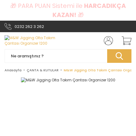
🎁 PARA PUAN Sistemi ile
HARCADIKÇA
KAZAN!
🎁
0232 262 3 262
Anasayfa
ÇANTA & KUTULAR
M&W Jigging Olta Takım Çantası Organiz