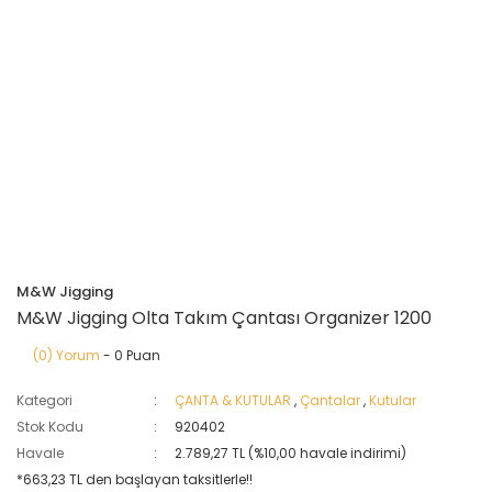
M&W Jigging
M&W Jigging Olta Takım Çantası Organizer 1200
(0) Yorum
- 0 Puan
Kategori
ÇANTA & KUTULAR
,
Çantalar
,
Kutular
Stok Kodu
920402
Havale
2.789,27 TL (%10,00 havale indirimi)
*663,23 TL den başlayan taksitlerle!!