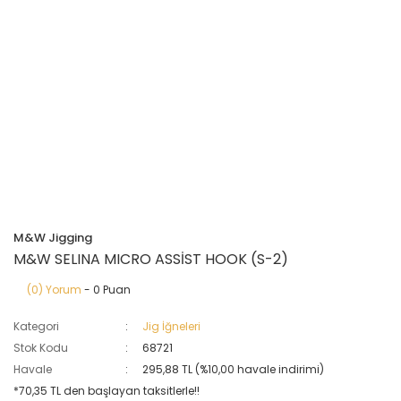
M&W Jigging
M&W SELINA MICRO ASSİST HOOK (S-2)
(0) Yorum
- 0 Puan
Kategori
Jig İğneleri
Stok Kodu
68721
Havale
295,88 TL (%10,00 havale indirimi)
*70,35 TL den başlayan taksitlerle!!