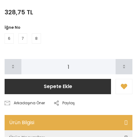
328,75 TL
İğne No
6
7
8
Sepete Ekle
Arkadaşına Öner
Paylaş
Ürün Bilgisi