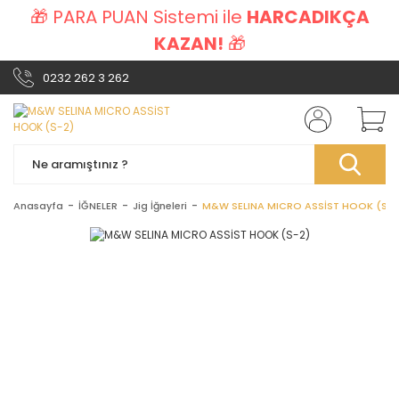
🎁 PARA PUAN Sistemi ile
HARCADIKÇA
KAZAN!
🎁
0232 262 3 262
Anasayfa
İĞNELER
Jig İğneleri
M&W SELINA MICRO ASSİST HOOK (S-2