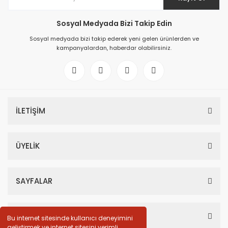
Sosyal Medyada Bizi Takip Edin
Sosyal medyada bizi takip ederek yeni gelen ürünlerden ve
kampanyalardan, haberdar olabilirsiniz.
İLETİŞİM
ÜYELİK
SAYFALAR
HESABIM
Bu internet sitesinde kullanıcı deneyimini
geliştirmek ve internet sitesini verimli