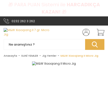
🎁 PARA PUAN Sistemi ile
HARCADIKÇA
KAZAN!
🎁
0232 262 3 262
Anasayfa
SUNİ YEMLER
Jig Yemler
M&W Xiaoqiang II Micro Jig