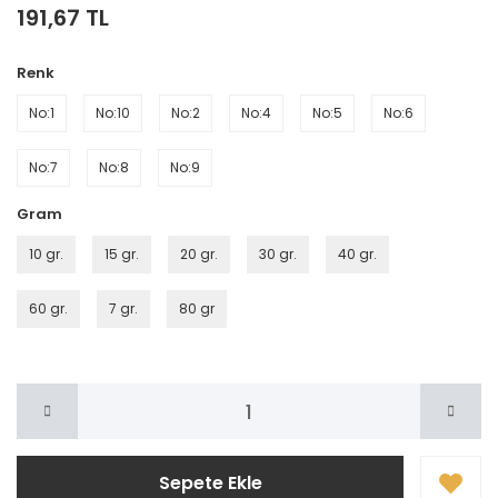
191,67 TL
Renk
No:1
No:10
No:2
No:4
No:5
No:6
No:7
No:8
No:9
Gram
10 gr.
15 gr.
20 gr.
30 gr.
40 gr.
60 gr.
7 gr.
80 gr
Sepete Ekle