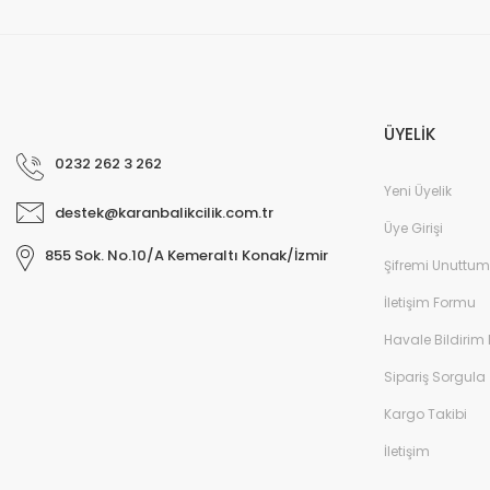
ÜYELİK
0232 262 3 262
Yeni Üyelik
destek@karanbalikcilik.com.tr
Üye Girişi
855 Sok. No.10/A Kemeraltı Konak/İzmir
Şifremi Unuttum
İletişim Formu
Havale Bildirim
Sipariş Sorgula
Kargo Takibi
İletişim