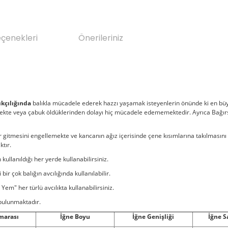
eçenekleri
Önerileriniz
ıkçılığında
balıkla mücadele ederek hazzı yaşamak isteyenlerin önünde ki en büy
ekte veya çabuk öldüklerinden dolayı hiç mücadele edememektedir. Ayrıca Bağır
ar gitmesini engellemekte ve kancanın ağız içerisinde çene kısımlarına takılması
ktır.
n kullanıldığı her yerde kullanabilirsiniz.
ir çok balığın avcılığında kullanılabilir.
em" her türlü avcılıkta kullanabilirsiniz.
bulunmaktadır.
marası
İğne Boyu
İğne Genişliği
İğne S