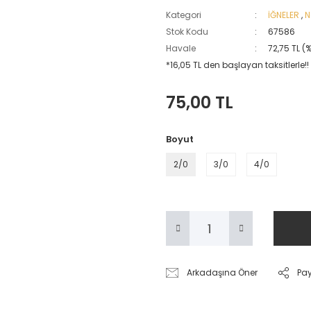
Kategori
İĞNELER
,
N
Stok Kodu
67586
Havale
72,75 TL (
*16,05 TL den başlayan taksitlerle!!
75,00 TL
Boyut
2/0
3/0
4/0
Arkadaşına Öner
Pa