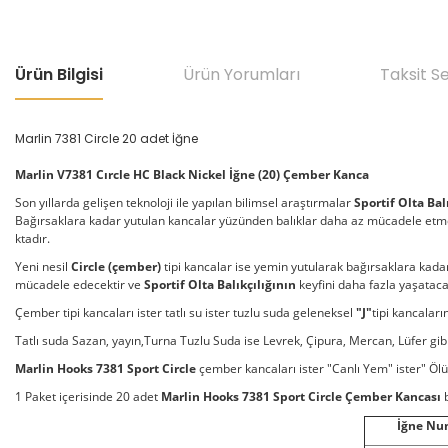
Ürün Bilgisi
Ürün Yorumları
Taksit S
Marlin 7381 Circle 20 adet İğne
Marlin V7381 Cırcle HC Black Nickel İğne (20) Çember Kanca
Son yıllarda gelişen teknoloji ile yapılan bilimsel araştırmalar
Sportif Olta Bal
Bağırsaklara kadar yutulan kancalar yüzünden balıklar daha az mücadele etm
ktadır.
Yeni nesil
Circle (çember)
tipi kancalar ise yemin yutularak bağırsaklara kad
mücadele edecektir ve
Sportif Olta Balıkçılığının
keyfini daha fazla yaşataca
Çember tipi kancaları ister tatlı su ister tuzlu suda geleneksel
"J"
tipi kancaları
Tatlı suda Sazan, yayın,Turna Tuzlu Suda ise Levrek, Çipura, Mercan, Lüfer gibi b
Marlin Hooks 7381 Sport Circle
çember kancaları ister "Canlı Yem" ister" Ölü Y
1 Paket içerisinde 20 adet
Marlin Hooks 7381 Sport Circle Çember Kancası
İğne Nu