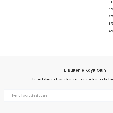
1
1/
2/
3/
4/
Bu ürünün fiyat bilgisi, resim, ürün açıklamalarında ve diğer konular
Görüş ve önerileriniz için teşekkür ederiz.
E-Bülten'e Kayıt Olun
Ürün resmi kalitesiz, bozuk veya görüntülenemiyor.
Ürün açıklamasında eksik bilgiler bulunuyor.
Haber listemize kayıt olarak kampanyalardan, haberda
Ürün bilgilerinde hatalar bulunuyor.
Ürün fiyatı diğer sitelerden daha pahalı.
Bu ürüne benzer farklı alternatifler olmalı.