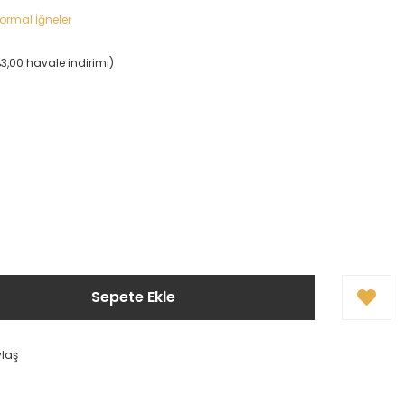
ormal İğneler
%3,00 havale indirimi)
Sepete Ekle
ylaş