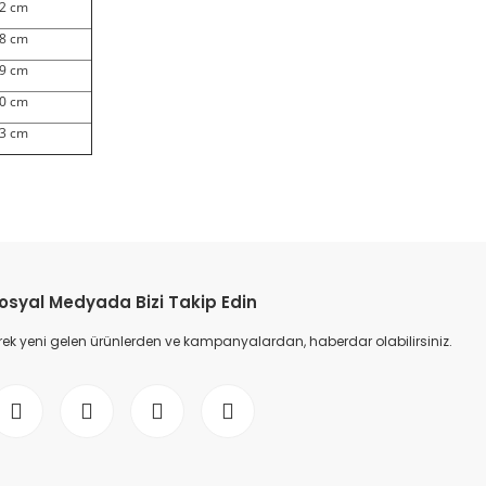
.2 cm
.8 cm
.9 cm
.0 cm
.3 cm
etebilirsiniz.
osyal Medyada Bizi Takip Edin
ek yeni gelen ürünlerden ve kampanyalardan, haberdar olabilirsiniz.