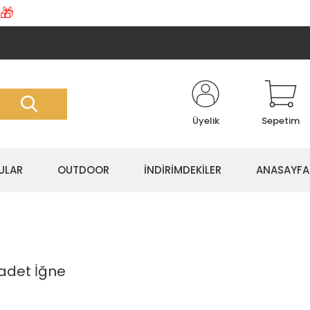
🎁
Üyelik
Sepetim
ULAR
OUTDOOR
İNDİRİMDEKİLER
ANASAYFA
 adet İğne