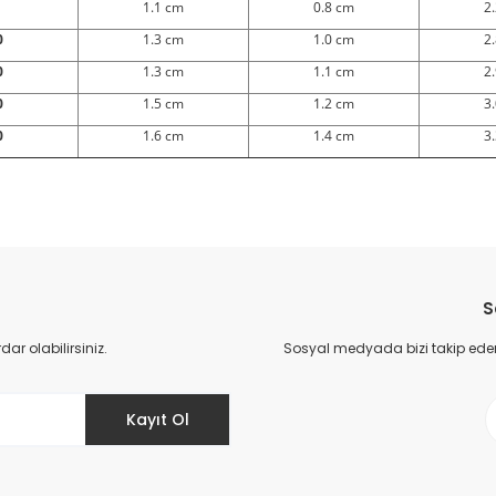
1.1 cm
0.8 cm
2
0
1.3 cm
1.0 cm
2
0
1.3 cm
1.1 cm
2
0
1.5 cm
1.2 cm
3
0
1.6 cm
1.4 cm
3
da yetersiz gördüğünüz noktaları öneri formunu kullanarak tarafımıza il
Bu ürüne ilk yorumu siz yapın!
S
Yorum Yaz
r olabilirsiniz.
Sosyal medyada bizi takip eder
Kayıt Ol