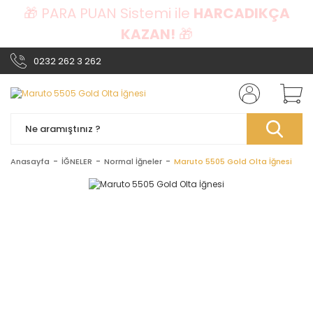
🎁 PARA PUAN Sistemi ile
HARCADIKÇA
KAZAN!
🎁
0232 262 3 262
Anasayfa
İĞNELER
Normal İğneler
Maruto 5505 Gold Olta İğnesi