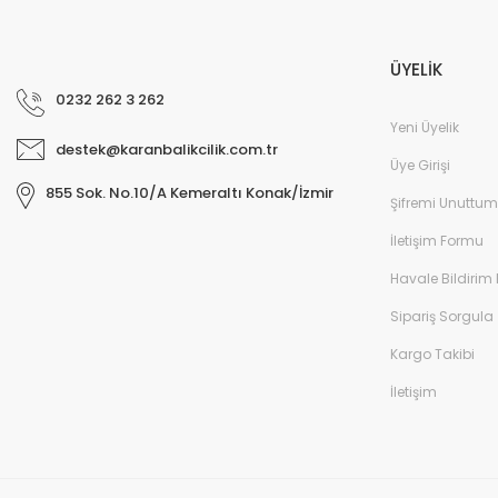
ÜYELİK
0232 262 3 262
Yeni Üyelik
destek@karanbalikcilik.com.tr
Üye Girişi
855 Sok. No.10/A Kemeraltı Konak/İzmir
Şifremi Unuttum
İletişim Formu
Havale Bildirim
Sipariş Sorgula
Kargo Takibi
İletişim