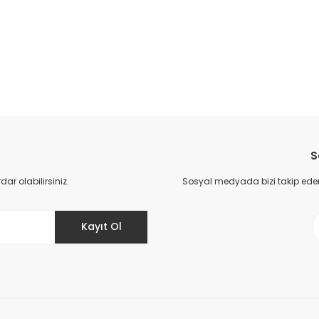
da yetersiz gördüğünüz noktaları öneri formunu kullanarak tarafımıza il
Bu ürüne ilk yorumu siz yapın!
S
Yorum Yaz
r olabilirsiniz.
Sosyal medyada bizi takip eder
Kayıt Ol