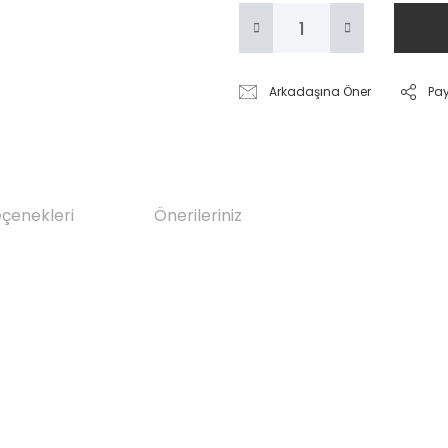
Arkadaşına Öner
Pa
eçenekleri
Önerileriniz