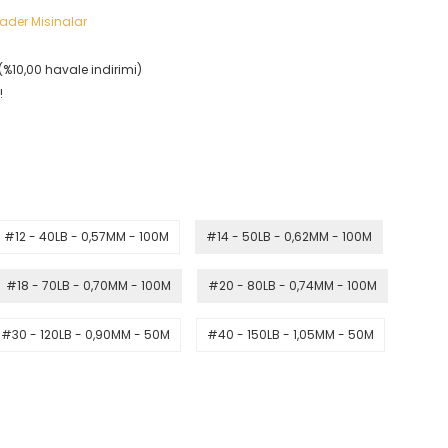
ader Misinalar
(%10,00 havale indirimi)
!
#12 - 40LB - 0,57MM - 100M
#14 - 50LB - 0,62MM - 100M
#18 - 70LB - 0,70MM - 100M
#20 - 80LB - 0,74MM - 100M
#30 - 120LB - 0,90MM - 50M
#40 - 150LB - 1,05MM - 50M