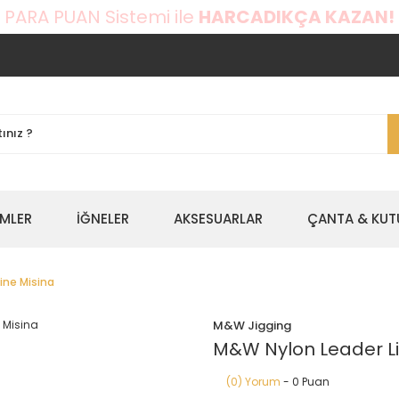
 PARA PUAN Sistemi ile
HARCADIKÇA KAZAN!
EMLER
İĞNELER
AKSESUARLAR
ÇANTA & KUT
ine Misina
M&W Jigging
M&W Nylon Leader Li
(0) Yorum
- 0 Puan