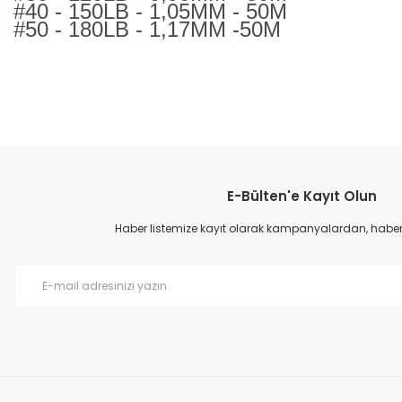
#40 - 150LB - 1,05MM - 50M
#50 - 180LB - 1,17MM -50M
Bu ürünün fiyat bilgisi, resim, ürün açıklamalarında ve diğer konular
Görüş ve önerileriniz için teşekkür ederiz.
E-Bülten'e Kayıt Olun
Ürün resmi kalitesiz, bozuk veya görüntülenemiyor.
Ürün açıklamasında eksik bilgiler bulunuyor.
Haber listemize kayıt olarak kampanyalardan, haberda
Ürün bilgilerinde hatalar bulunuyor.
Ürün fiyatı diğer sitelerden daha pahalı.
Bu ürüne benzer farklı alternatifler olmalı.