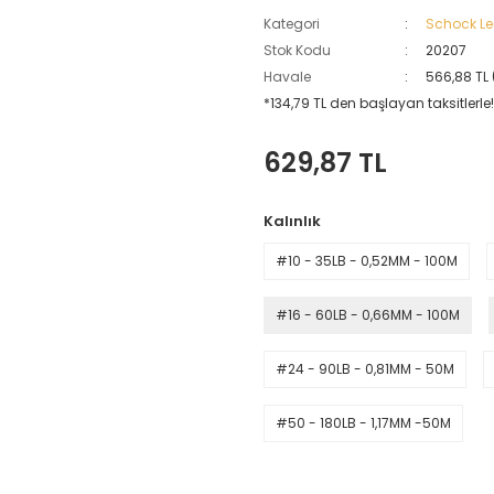
Kategori
Schock Le
Stok Kodu
20207
Havale
566,88 TL 
*134,79 TL den başlayan taksitlerle!
629,87 TL
Kalınlık
#10 - 35LB - 0,52MM - 100M
#16 - 60LB - 0,66MM - 100M
#24 - 90LB - 0,81MM - 50M
#50 - 180LB - 1,17MM -50M