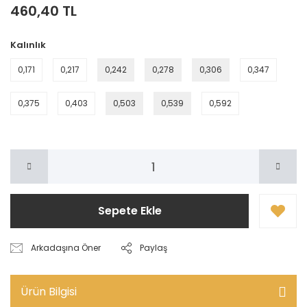
460,40 TL
Kalınlık
0,171
0,217
0,242
0,278
0,306
0,347
0,375
0,403
0,503
0,539
0,592
Sepete Ekle
Arkadaşına Öner
Paylaş
Ürün Bilgisi