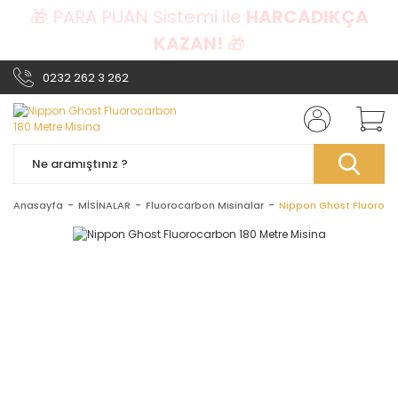
🎁 PARA PUAN Sistemi ile
HARCADIKÇA
KAZAN!
🎁
0232 262 3 262
Anasayfa
MİSİNALAR
Fluorocarbon Misinalar
Nippon Ghost Fluoroca