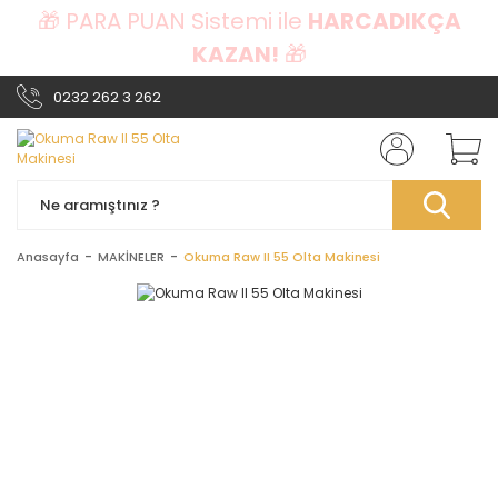
🎁 PARA PUAN Sistemi ile
HARCADIKÇA
KAZAN!
🎁
0232 262 3 262
Anasayfa
MAKİNELER
Okuma Raw II 55 Olta Makinesi