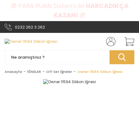
🎁 PARA PUAN Sistemi ile
HARCADIKÇA
KAZAN!
🎁
0232 262 3 262
Anasayfa
İĞNELER
Off Set İğneler
Owner 11594 Silikon İğnesi