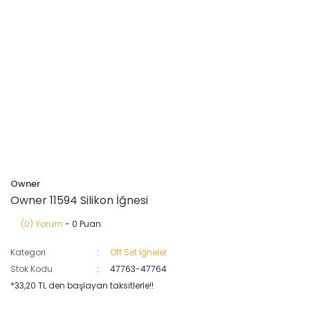
Owner
Owner 11594 Silikon İğnesi
(0) Yorum
- 0 Puan
Kategori
Off Set İğneler
Stok Kodu
47763-47764
*33,20 TL den başlayan taksitlerle!!