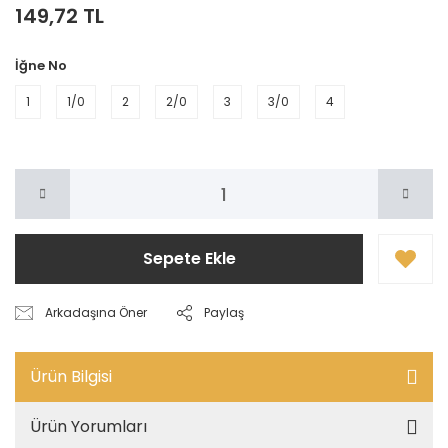
149,72 TL
İğne No
1
1/0
2
2/0
3
3/0
4
Sepete Ekle
Arkadaşına Öner
Paylaş
Ürün Bilgisi
Ürün Yorumları