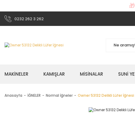

0232 262 3 262
MAKİNELER
KAMIŞLAR
MİSİNALAR
SUNİ Y
Anasayfa
İĞNELER
Normal İğneler
Owner 53132 Delikli Lüfer İğnesi