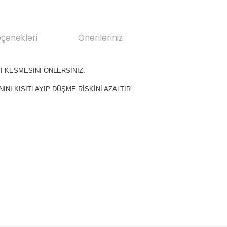
eçenekleri
Önerileriniz
I KESMESİNİ ÖNLERSİNİZ.
NI KISITLAYIP DÜŞME RİSKİNİ AZALTIR.
da yetersiz gördüğünüz noktaları öneri formunu kullanarak tarafımıza il