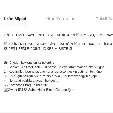
Ürün Bilgisi
Ürün Yorumları
Taksit S
UZUN GÖVDE SAYESİNDE DİŞLİ BALIKLARIN İĞNEYİ GEÇİP MİSİNAY
İĞNENİN ÖZEL YAPISI SAYESİNDE BALIĞIN İĞNEDE HAREKET İMKANI
SUPER NEEDLE POINT UÇ KESİM SİSTEMİ
Bir iğneden beklentileriniz nelerdir?
1 - Sağlamlık : Değil balık, iki pense ile eğp kıramayacağınız bir iğne...
2 - Keskinlik : Ucuna lazerle kanal açılarak keskinleştirilen tek iğne.
3 - En hırçın balığın bile çırpınışlarıyla kurtulamayacağı bir yapı.
4 - Her türlü balıklara uygun bol çeşit.
5 - Korozyona karşı dayanıklı.
Bu ürünün fiyat bilgisi, resim, ürün açıklamalarında ve diğer konular