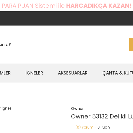
 PARA PUAN Sistemi ile
HARCADIKÇA KAZAN!
EMLER
İĞNELER
AKSESUARLAR
ÇANTA & KUT
Owner
Owner 53132 Delikli L
(0) Yorum
- 0 Puan