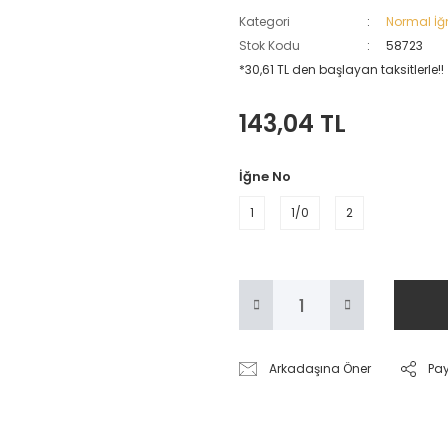
Kategori
Normal İğ
Stok Kodu
58723
*30,61 TL den başlayan taksitlerle!!
143,04 TL
İğne No
1
1/0
2
Arkadaşına Öner
Pa