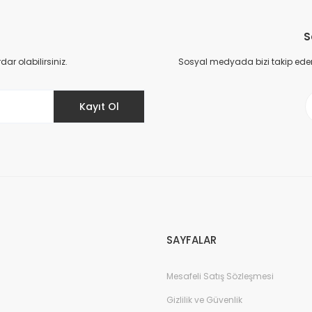
Bu ürüne ilk yorumu siz yapın!
S
Yorum Yaz
r olabilirsiniz.
Sosyal medyada bizi takip eder
Kayıt Ol
Gönder
SAYFALAR
Mesafeli Satış Sözleşmesi
Gizlilik ve Güvenlik