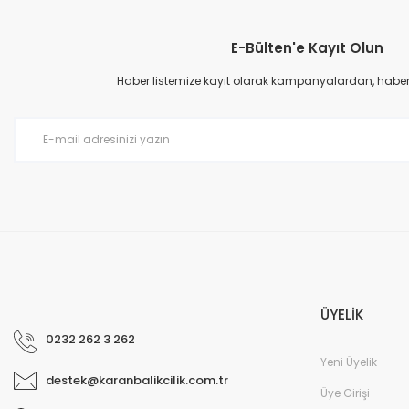
Görüş ve önerileriniz için teşekkür ederiz.
E-Bülten'e Kayıt Olun
Ürün resmi kalitesiz, bozuk veya görüntülenemiyor.
Ürün açıklamasında eksik bilgiler bulunuyor.
Haber listemize kayıt olarak kampanyalardan, haberda
Ürün bilgilerinde hatalar bulunuyor.
Ürün fiyatı diğer sitelerden daha pahalı.
Bu ürüne benzer farklı alternatifler olmalı.
ÜYELİK
0232 262 3 262
Yeni Üyelik
destek@karanbalikcilik.com.tr
Üye Girişi