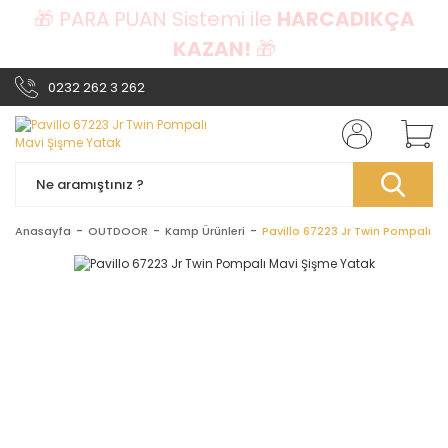
🎁 PARA PUAN Sistemi ile
HARCADIKÇA
KAZAN!
🎁
0232 262 3 262
Anasayfa
OUTDOOR
Kamp Ürünleri
Pavillo 67223 Jr Twin Pompalı M