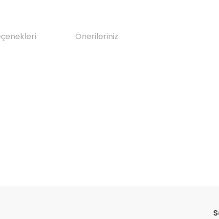
eçenekleri
Önerileriniz
da yetersiz gördüğünüz noktaları öneri formunu kullanarak tarafımıza il
Bu ürüne ilk yorumu siz yapın!
S