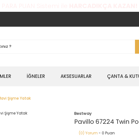
 PARA PUAN Sistemi ile
HARCADIKÇA KAZAN!
EMLER
İĞNELER
AKSESUARLAR
ÇANTA & KUT
Mavi Şişme Yatak
Bestway
Pavillo 67224 Twin P
(0) Yorum
- 0 Puan