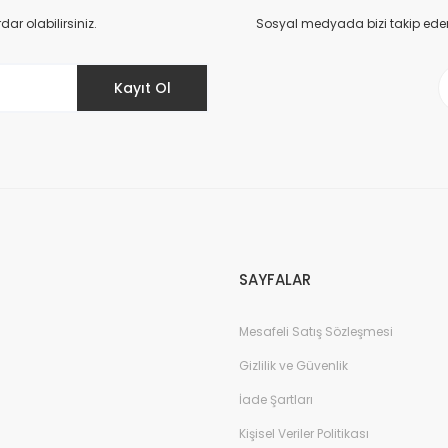
Yorum Yaz
r olabilirsiniz.
Sosyal medyada bizi takip eder
Kayıt Ol
Gönder
SAYFALAR
Mesafeli Satış Sözleşmesi
Gizlilik ve Güvenlik
İade Şartları
Kişisel Veriler Politikası