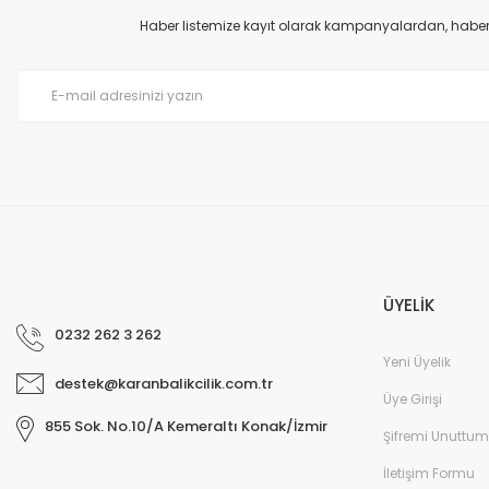
Ürün açıklamasında eksik bilgiler bulunuyor.
Haber listemize kayıt olarak kampanyalardan, haberda
Ürün bilgilerinde hatalar bulunuyor.
Ürün fiyatı diğer sitelerden daha pahalı.
Bu ürüne benzer farklı alternatifler olmalı.
ÜYELİK
0232 262 3 262
Yeni Üyelik
destek@karanbalikcilik.com.tr
Üye Girişi
855 Sok. No.10/A Kemeraltı Konak/İzmir
Şifremi Unuttum
İletişim Formu