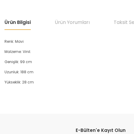
Ürün Bilgisi
Ürün Yorumları
Taksit S
Renk: Mavi
Malzeme: Vinil.
Genişlik: 99 cm
Uzunluk: 188 cm
Yükseklik: 28 cm
Bu ürünün fiyat bilgisi, resim, ürün açıklamalarında ve diğer konular
Görüş ve önerileriniz için teşekkür ederiz.
E-Bülten'e Kayıt Olun
Ürün resmi kalitesiz, bozuk veya görüntülenemiyor.