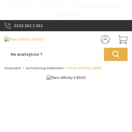
🎁 PARA PUAN Sistemi ile
HARCADIKÇA
KAZAN!
🎁
0232 262 3 262
Anasayfa
Surfcasting Makineleri
Penn Affinity II 8000