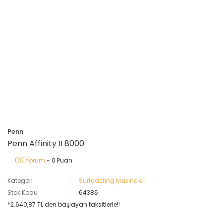
Penn
Penn Affinity II 8000
(0) Yorum
- 0 Puan
Kategori
Surfcasting Makineleri
Stok Kodu
64386
*2.640,87 TL den başlayan taksitlerle!!