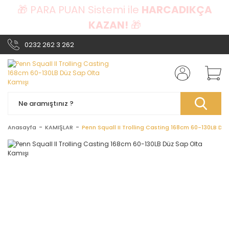
🎁 PARA PUAN Sistemi ile
HARCADIKÇA
KAZAN!
🎁
0232 262 3 262
Anasayfa
KAMIŞLAR
Penn Squall II Trolling Casting 168cm 60-130LB Dü