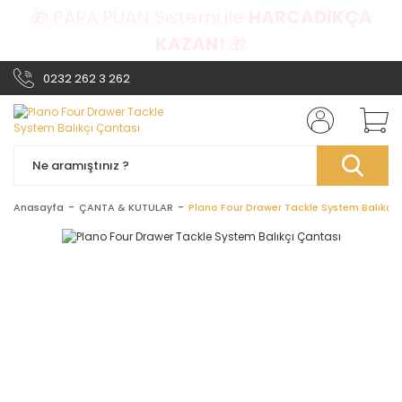
🎁 PARA PUAN Sistemi ile
HARCADIKÇA
KAZAN!
🎁
0232 262 3 262
Anasayfa
ÇANTA & KUTULAR
Plano Four Drawer Tackle System Balıkçı 