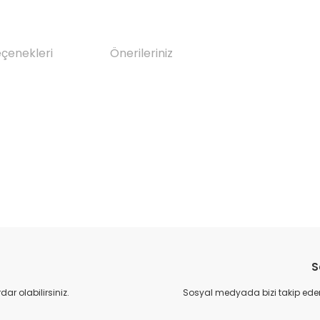
eçenekleri
Önerileriniz
da yetersiz gördüğünüz noktaları öneri formunu kullanarak tarafımıza il
Bu ürüne ilk yorumu siz yapın!
S
Yorum Yaz
r olabilirsiniz.
Sosyal medyada bizi takip eder