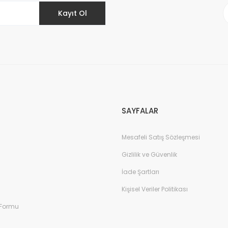
Kayıt Ol
Gönder
SAYFALAR
Mesafeli Satış Sözleşmesi
Gizlilik ve Güvenlik
İade Şartları
Kişisel Veriler Politikası
 Formu