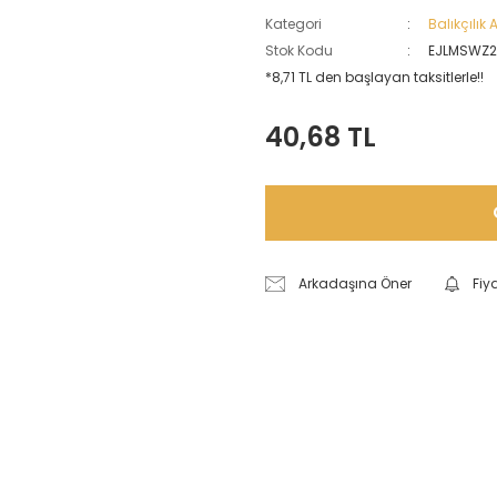
Kategori
Balıkçılık
Stok Kodu
EJLMSWZ
*8,71 TL den başlayan taksitlerle!!
40,68 TL
Arkadaşına Öner
Fiy