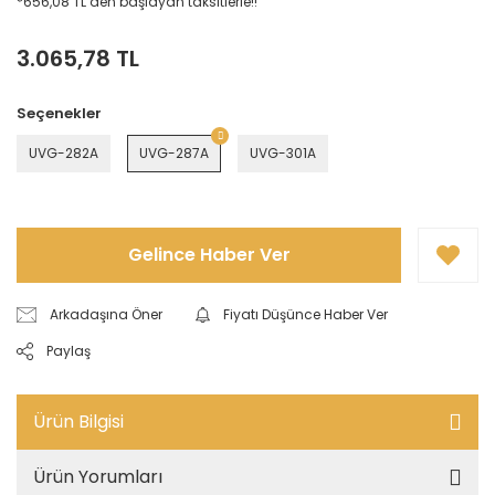
*656,08 TL den başlayan taksitlerle!!
3.065,78 TL
Seçenekler
UVG-282A
UVG-287A
UVG-301A
Gelince Haber Ver
Arkadaşına Öner
Fiyatı Düşünce Haber Ver
Paylaş
Ürün Bilgisi
Ürün Yorumları