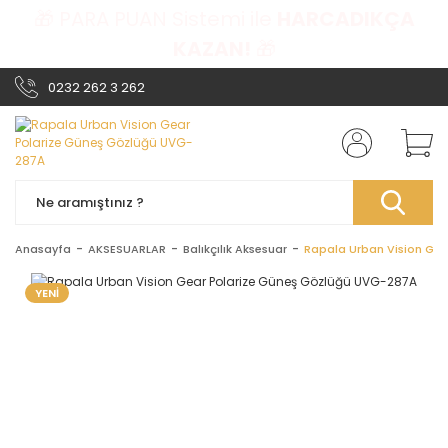
🎁 PARA PUAN Sistemi ile
HARCADIKÇA
KAZAN!
🎁
0232 262 3 262
Anasayfa
AKSESUARLAR
Balıkçılık Aksesuar
Rapala Urban Vision Ge
YENİ