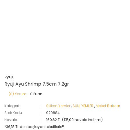
Ryuji
Ryuji Ayu Shrimp 7.5cm 7.2gr
(0) Yorum
- 0 Puan
Kategori
Silikon Yemler
,
SUNİ YEMLER
,
Maket Balıklar
Stok Kodu
920884
Havale
160,62 TL (%5,00 havale indirimi)
*36,18 TL den başlayan taksitlerle!!