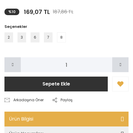
169,07 TL
187,86 TL
%10
Seçenekler
2
3
6
7
8
Sepete Ekle
Arkadaşına Öner
Paylaş
Ürün Bilgisi