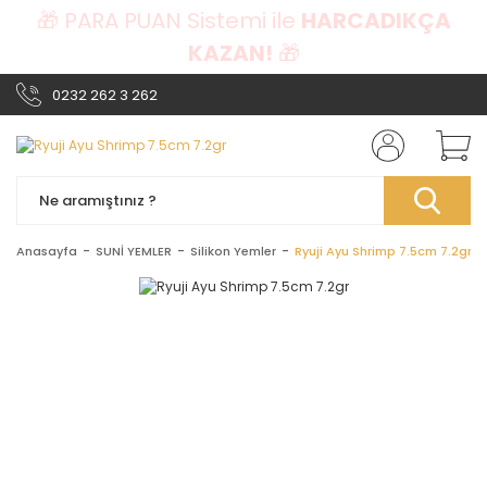
🎁 PARA PUAN Sistemi ile
HARCADIKÇA
KAZAN!
🎁
0232 262 3 262
Anasayfa
SUNİ YEMLER
Silikon Yemler
Ryuji Ayu Shrimp 7.5cm 7.2gr