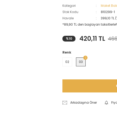
Kategori
Maket Balı
Stok Kodu
810299-1
Havale
399,10 TL 
*89,90 TL den başlayan taksitlerle!
420,11 TL
466
%10
Renk
02
03
Arkadaşına Öner
Fiy