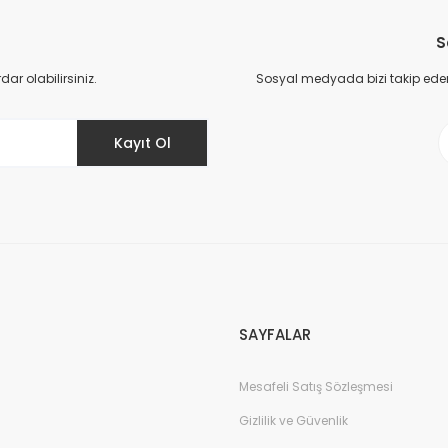
Bu ürüne ilk yorumu siz yapın!
S
Yorum Yaz
r olabilirsiniz.
Sosyal medyada bizi takip eder
Kayıt Ol
Gönder
SAYFALAR
Mesafeli Satış Sözleşmesi
Gizlilik ve Güvenlik