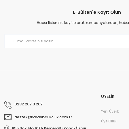
E-Bülten'e Kayıt Olun
Ürün resmi kalitesiz, bozuk veya görüntülenemiyor.
Ürün açıklamasında eksik bilgiler bulunuyor.
Haber listemize kayıt olarak kampanyalardan, haberda
Ürün bilgilerinde hatalar bulunuyor.
Ürün fiyatı diğer sitelerden daha pahalı.
Bu ürüne benzer farklı alternatifler olmalı.
ÜYELİK
0232 262 3 262
Yeni Üyelik
destek@karanbalikcilik.com.tr
Üye Girişi
855 Sok. No.10/A Kemeraltı Konak/İzmir