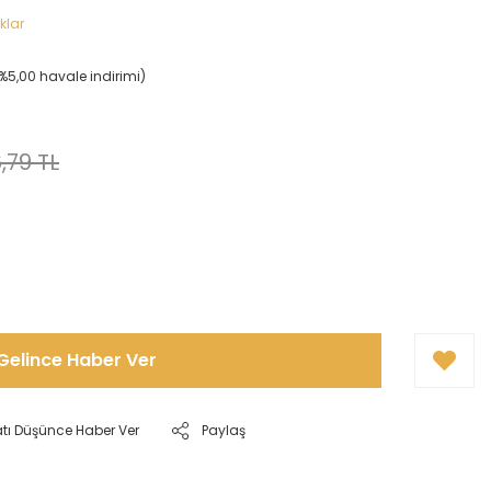
klar
(%5,00 havale indirimi)
!
,79 TL
Gelince Haber Ver
atı Düşünce Haber Ver
Paylaş