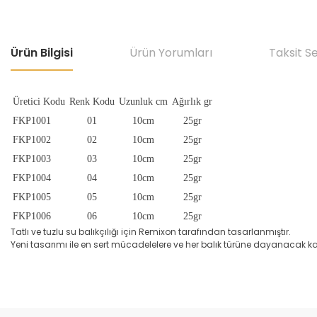
Ürün Bilgisi
Ürün Yorumları
Taksit S
Üretici Kodu
Renk Kodu
Uzunluk cm
Ağırlık gr
FKP1001
01
10cm
25gr
FKP1002
02
10cm
25gr
FKP1003
03
10cm
25gr
FKP1004
04
10cm
25gr
FKP1005
05
10cm
25gr
FKP1006
06
10cm
25gr
Tatlı ve tuzlu su balıkçılığı için Remixon tarafından tasarlanmıştır.
Yeni tasarımı ile en sert mücadelelere ve her balık türüne dayanacak k
Bu ürünün fiyat bilgisi, resim, ürün açıklamalarında ve diğer konular
Görüş ve önerileriniz için teşekkür ederiz.