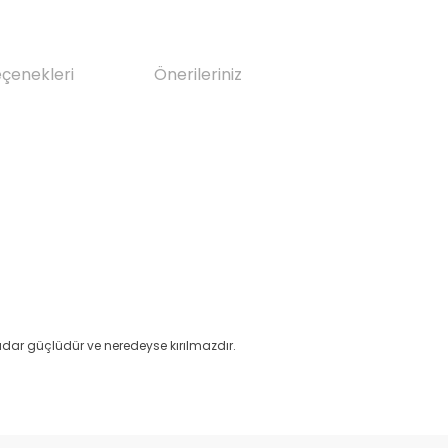
eçenekleri
Önerileriniz
adar güçlüdür ve neredeyse kırılmazdır.
da yetersiz gördüğünüz noktaları öneri formunu kullanarak tarafımıza il