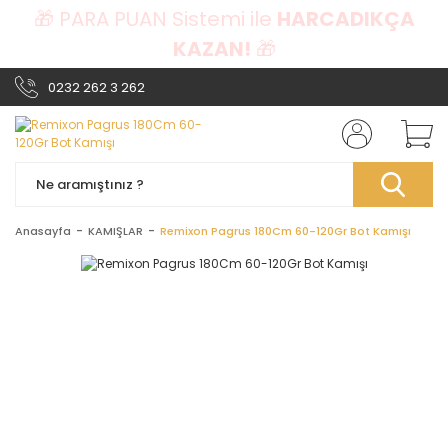
🎁 PARA PUAN Sistemi ile
HARCADIKÇA
KAZAN!
🎁
0232 262 3 262
Anasayfa
KAMIŞLAR
Remixon Pagrus 180Cm 60-120Gr Bot Kamışı