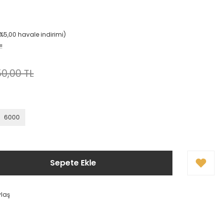
(%5,00 havale indirimi)
!
0,00 TL
6000
Sepete Ekle
ylaş