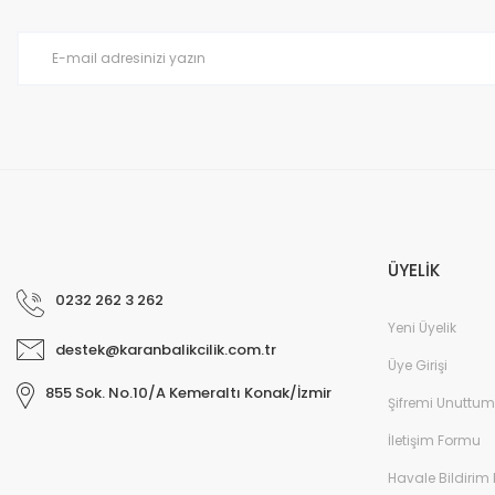
Ürün bilgilerinde hatalar bulunuyor.
Ürün fiyatı diğer sitelerden daha pahalı.
Bu ürüne benzer farklı alternatifler olmalı.
ÜYELİK
0232 262 3 262
Yeni Üyelik
destek@karanbalikcilik.com.tr
Üye Girişi
855 Sok. No.10/A Kemeraltı Konak/İzmir
Şifremi Unuttum
İletişim Formu
Havale Bildirim