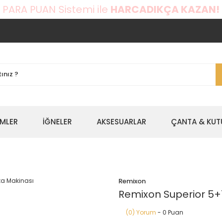
 PARA PUAN Sistemi ile
HARCADIKÇA KAZAN!
EMLER
İĞNELER
AKSESUARLAR
ÇANTA & KUT
Remixon
Remixon Superior 5+
(0) Yorum
- 0 Puan