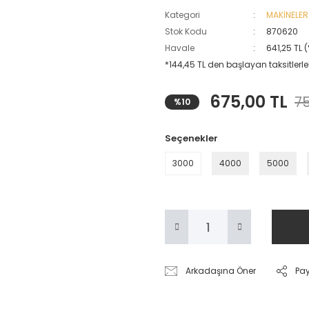
Kategori
MAKİNELER
Stok Kodu
870620
Havale
641,25 TL 
*144,45 TL den başlayan taksitlerle!
675,00 TL
75
%10
Seçenekler
3000
4000
5000
Arkadaşına Öner
Pa