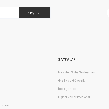
Kayıt Ol
Gönder
SAYFALAR
Mesafeli Satış Sözleşmesi
Gizlilik ve Güvenlik
İade Şartları
Kişisel Veriler Politikası
 Formu