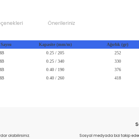
eçenekleri
Önerileriniz
Sayısı
Kapasite (mm/m)
Ağırlık (gr)
BB
0.25 / 205
252
BB
0.25 / 340
330
BB
0.40 / 190
376
BB
0.40 / 260
418
da yetersiz gördüğünüz noktaları öneri formunu kullanarak tarafımıza il
Bu ürüne ilk yorumu siz yapın!
S
Yorum Yaz
r olabilirsiniz.
Sosyal medyada bizi takip eder