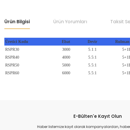
Ürün Bilgisi
Ürün Yorumları
Taksit S
Üretici Kodu
Ebat
Devir
Rulman 
RSPR30
3000
5.1:1
5+1
RSPR40
4000
5.5:1
5+1
RSPR50
5000
5.5:1
5+1
RSPR60
6000
5.5:1
5+1
Bu ürünün fiyat bilgisi, resim, ürün açıklamalarında ve diğer konular
Görüş ve önerileriniz için teşekkür ederiz.
E-Bülten'e Kayıt Olun
Ürün resmi kalitesiz, bozuk veya görüntülenemiyor.
Ürün açıklamasında eksik bilgiler bulunuyor.
Haber listemize kayıt olarak kampanyalardan, haberda