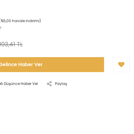
(%5,00 havale indirimi)
!
093,41 TL
Gelince Haber Ver
atı Düşünce Haber Ver
Paylaş