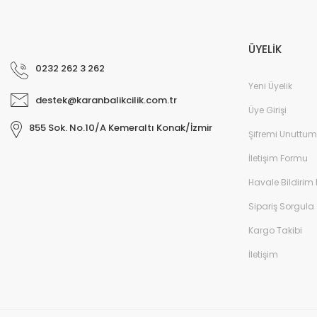
ÜYELİK
0232 262 3 262
Yeni Üyelik
destek@karanbalikcilik.com.tr
Üye Girişi
855 Sok. No.10/A Kemeraltı Konak/İzmir
Şifremi Unuttum
İletişim Formu
Havale Bildirim
Sipariş Sorgula
Kargo Takibi
İletişim