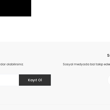
da yetersiz gördüğünüz noktaları öneri formunu kullanarak tarafımıza il
Bu ürüne ilk yorumu siz yapın!
S
Yorum Yaz
r olabilirsiniz.
Sosyal medyada bizi takip eder
Kayıt Ol