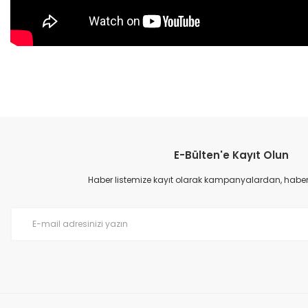
Bu ürünün fiyat bilgisi, resim, ürün açıklamalarında ve diğer konular
Görüş ve önerileriniz için teşekkür ederiz.
E-Bülten'e Kayıt Olun
Ürün resmi kalitesiz, bozuk veya görüntülenemiyor.
Ürün açıklamasında eksik bilgiler bulunuyor.
Haber listemize kayıt olarak kampanyalardan, haberda
Ürün bilgilerinde hatalar bulunuyor.
Ürün fiyatı diğer sitelerden daha pahalı.
Bu ürüne benzer farklı alternatifler olmalı.