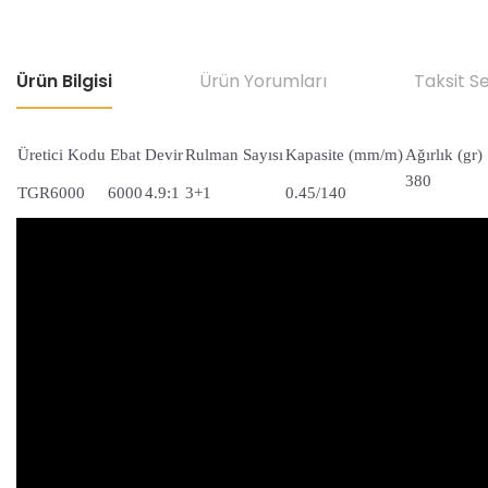
Ürün Bilgisi
Ürün Yorumları
Taksit S
Üretici Kodu
Ebat
Devir
Rulman Sayısı
Kapasite (mm/m)
Ağırlık (gr)
380
TGR6000
6000
4.9:1
3+1
0.45/140