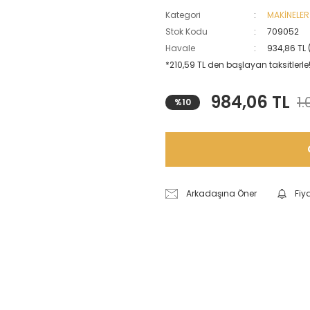
Kategori
MAKİNELER
Stok Kodu
709052
Havale
934,86 TL 
*210,59 TL den başlayan taksitlerle!
984,06 TL
1.
%10
Arkadaşına Öner
Fiy