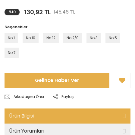
130,92 TL
145,46 TL
%10
Seçenekler
No:1
No:10
No:12
No:2/0
No:3
No:5
No:7
Gelince Haber Ver
Arkadaşına Öner
Paylaş
Ürün Bilgisi
Ürün Yorumları